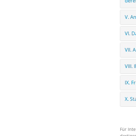
dere
V. A
VI. 
VII.
VIII.
IX. F
X. S
Für Inte
dortige