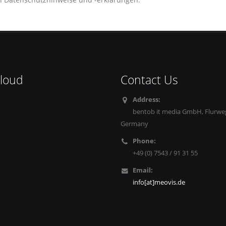
cloud
Contact Us
Address:
bentob it media GmbH, Flurweg
Germany
Phone:
+49 (0) 7543 / 91 31 55
Email:
info[at]meovis.de