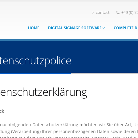
contact
+49 (0) 7
HOME
DIGITAL SIGNAGE SOFTWARE
COMPLETE D
tenschutzpolice
enschutzerklärung
ck
 nachfolgenden Datenschutzerklärung möchten wir Sie über Art, 
ung (Verarbeitung) Ihrer personenbezogenen Daten sowie deren R