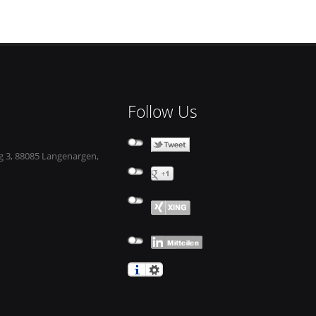
Follow Us
 3, 88085 Langenargen,