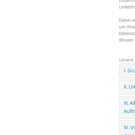
Zusamme
LinkedI
Dabei v
um Ihne
Datensc
Wissen 
Unsere D
I. G
II. 
III.
Auft
IV. 