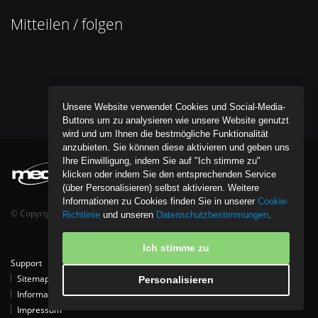
Mitteilen / folgen
Unsere Website verwendet Cookies und Social-Media-
Buttons um zu analysieren wie unsere Website genutzt
wird und um Ihnen die bestmögliche Funktionalität
anzubieten. Sie können diese aktivieren und geben uns
Ihre Einwilligung, indem Sie auf "Ich stimme zu"
klicken oder indem Sie den entsprechenden Service
(über Personalisieren) selbst aktivieren. Weitere
Informationen zu Cookies finden Sie in unserer
Cookie-
© Copyright bentob it media GmbH - All Rights Reserved.
Richtlinie
und unseren
Datenschutzbestimmungen
.
Ich stimme zu
Support
Tipps
Kontakt
Partner
Download
Referenzen
Sitemap
Datenschutzpolice
Cookie-Richtlinie
Personalisieren
Informationen zur Entsorgung von Elektro- und Elektronikgeräten
Impressum