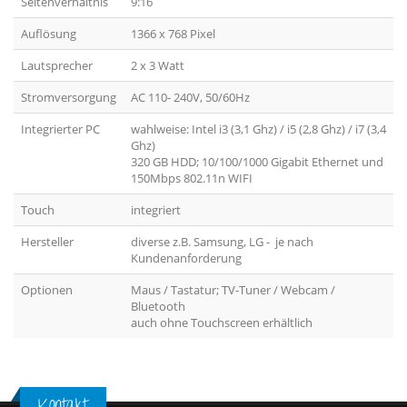
Seitenverhältnis
9:16
Auflösung
1366 x 768 Pixel
Lautsprecher
2 x 3 Watt
Stromversorgung
AC 110- 240V, 50/60Hz
Integrierter PC
wahlweise: Intel i3 (3,1 Ghz) / i5 (2,8 Ghz) / i7 (3,4
Ghz)
320 GB HDD; 10/100/1000 Gigabit Ethernet und
150Mbps 802.11n WIFI
Touch
integriert
Hersteller
diverse z.B. Samsung, LG - je nach
Kundenanforderung
Optionen
Maus / Tastatur; TV-Tuner / Webcam /
Bluetooth
auch ohne Touchscreen erhältlich
Kontakt