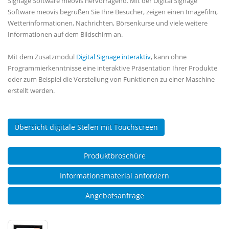
Signage Software meovis hervorragend. Mit der Digital Signage
Software meovis begrüßen Sie Ihre Besucher, zeigen einen Imagefilm,
Wetterinformationen, Nachrichten, Börsenkurse und viele weitere
Informationen auf dem Bildschirm an.
Mit dem Zusatzmodul
Digital Signage interaktiv
, kann ohne
Programmierkenntnisse eine interaktive Präsentation Ihrer Produkte
oder zum Beispiel die Vorstellung von Funktionen zu einer Maschine
erstellt werden.
Übersicht digitale Stelen mit Touchscreen
Produktbroschüre
Informationsmaterial anfordern
Angebotsanfrage