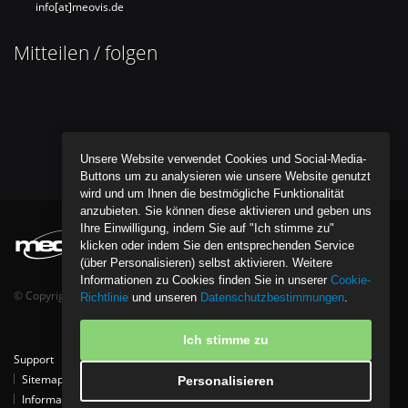
info[at]meovis.de
Mitteilen / folgen
Unsere Website verwendet Cookies und Social-Media-
Buttons um zu analysieren wie unsere Website genutzt
wird und um Ihnen die bestmögliche Funktionalität
anzubieten. Sie können diese aktivieren und geben uns
Ihre Einwilligung, indem Sie auf "Ich stimme zu"
klicken oder indem Sie den entsprechenden Service
(über Personalisieren) selbst aktivieren. Weitere
Informationen zu Cookies finden Sie in unserer
Cookie-
© Copyright bentob it media GmbH - All Rights Reserved.
Richtlinie
und unseren
Datenschutzbestimmungen
.
Ich stimme zu
Support
Tipps
Kontakt
Partner
Download
Referenzen
Sitemap
Datenschutzpolice
Cookie-Richtlinie
Personalisieren
Informationen zur Entsorgung von Elektro- und Elektronikgeräten