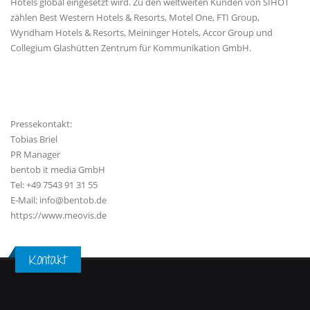
Hotels global eingesetzt wird. Zu den weltweiten Kunden von SIHOT
zählen Best Western Hotels & Resorts, Motel One, FTI Group,
Wyndham Hotels & Resorts, Meininger Hotels, Accor Group und
Collegium Glashütten Zentrum für Kommunikation GmbH.
Pressekontakt:
Tobias Briel
PR Manager
bentob it media GmbH
Tel: +49 7543 91 31 55
E-Mail: info@bentob.de
https://www.meovis.de
Kontakt