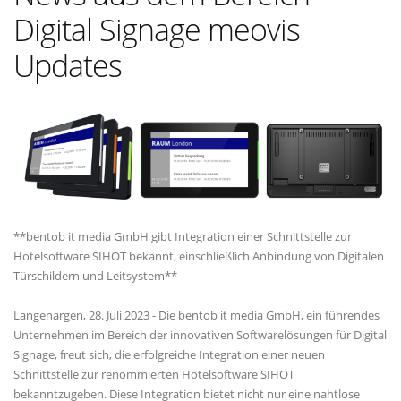
Digital Signage meovis
Updates
**bentob it media GmbH gibt Integration einer Schnittstelle zur
Hotelsoftware SIHOT bekannt, einschließlich Anbindung von Digitalen
Türschildern und Leitsystem**
Langenargen, 28. Juli 2023 - Die bentob it media GmbH, ein führendes
Unternehmen im Bereich der innovativen Softwarelösungen für Digital
Signage, freut sich, die erfolgreiche Integration einer neuen
Schnittstelle zur renommierten Hotelsoftware SIHOT
bekanntzugeben. Diese Integration bietet nicht nur eine nahtlose