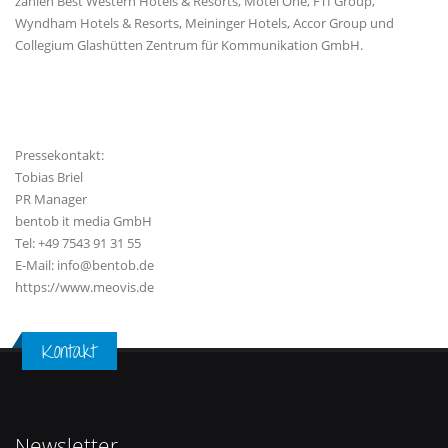
zählen Best Western Hotels & Resorts, Motel One, FTI Group,
Wyndham Hotels & Resorts, Meininger Hotels, Accor Group und
Collegium Glashütten Zentrum für Kommunikation GmbH.
Pressekontakt:
Tobias Briel
PR Manager
bentob it media GmbH
Tel: +49 7543 91 31 55
E-Mail: info@bentob.de
https://www.meovis.de
Kontakt
Newsletter