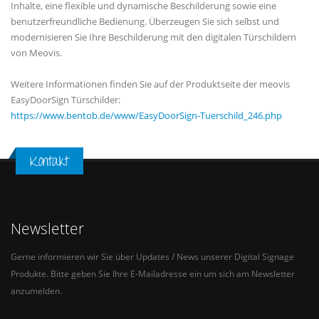
Inhalte, eine flexible und dynamische Beschilderung sowie eine
benutzerfreundliche Bedienung. Überzeugen Sie sich selbst und
modernisieren Sie Ihre Beschilderung mit den digitalen Türschildern
von Meovis.
Weitere Informationen finden Sie auf der Produktseite der meovis
EasyDoorSign Türschilder:
https://www.bentob.de/www/EasyDoorSign-Tuerschild_246.php
Kontakt
Newsletter
Gerne informieren wir Sie über Updates / News unserer Digital Signage
Produkte. Bitte geben Sie Ihre E-Mailadresse ein um sich am Newsletter
anzumelden.