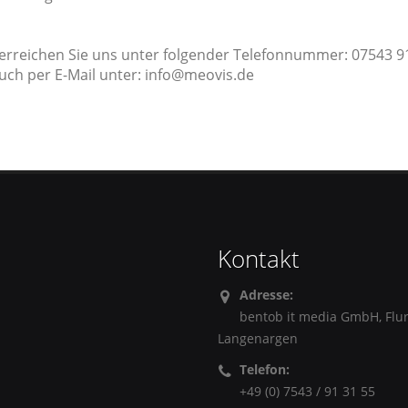
erreichen Sie uns unter folgender Telefonnummer: 07543 9
uch per E-Mail unter: info@meovis.de
Kontakt
Adresse:
bentob it media GmbH, Flu
Langenargen
Telefon:
+49 (0) 7543 / 91 31 55