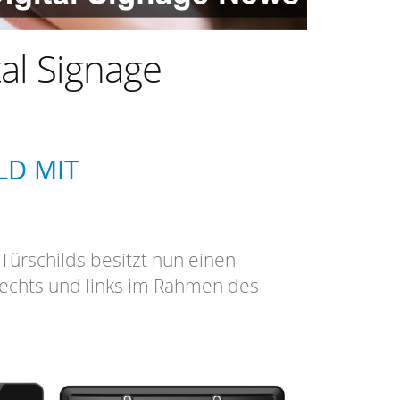
al Signage
LD MIT
ürschilds besitzt nun einen
 rechts und links im Rahmen des