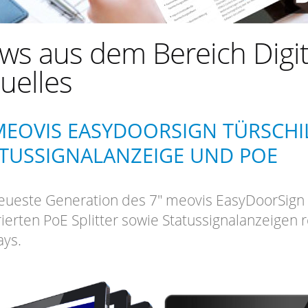
ws aus dem Bereich Digit
uelles
 MEOVIS EASYDOORSIGN TÜRSCHI
TUSSIGNALANZEIGE UND POE
eueste Generation des 7" meovis EasyDoorSign T
rierten PoE Splitter sowie Statussignalanzeigen
ays.