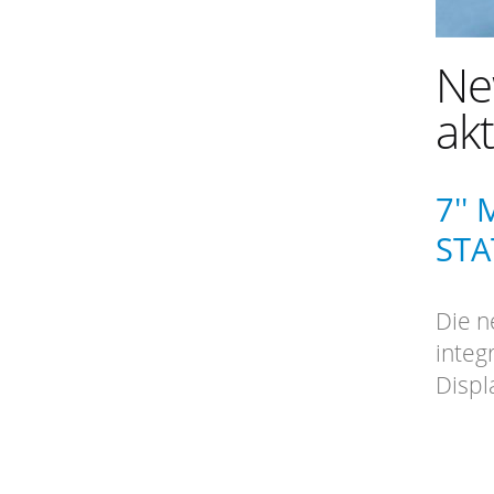
Ne
akt
7''
STA
Die n
integ
Displ