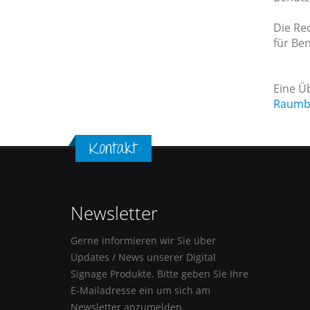
Die Re
für Be
Eine Ü
Raumb
Kontakt
Newsletter
Gerne informieren wir Sie über
Updates / News unserer Digital
Signage Produkte. Bitte geben Sie Ihre
E-Mailadresse ein um sich am
Newsletter anzumelden.