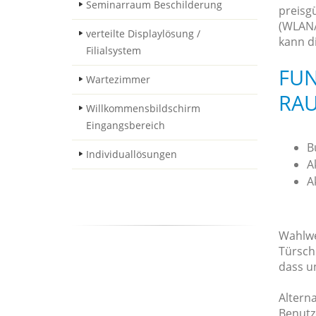
Seminarraum Beschilderung
preisg
(WLAN/
verteilte Displaylösung /
kann d
Filialsystem
FUN
Wartezimmer
RA
Willkommensbildschirm
Eingangsbereich
B
Individuallösungen
A
A
Wahlwe
Türsch
dass u
Altern
Benutz