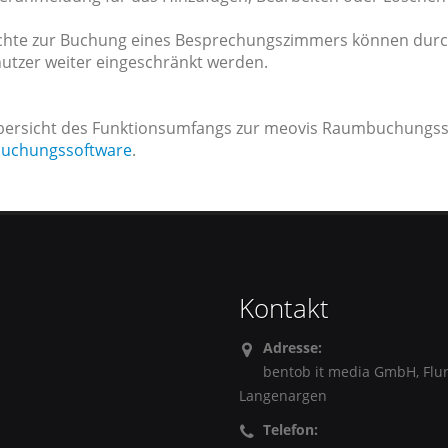
chte zur Buchung eines Besprechungszimmers können durch
nutzer weiter eingeschränkt werden.
bersicht des Funktionsumfangs zur meovis Raumbuchungssof
uchungssoftware
.
Kontakt
Adresse:
bentob it media GmbH, Flu
Langenargen
Telefon: