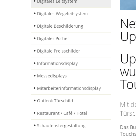
Digitales Leitsystem
Digitales Wegeleitsystem
Ne
Digitale Beschilderung
Up
Digitaler Portier
Digitale Preisschilder
Up
Informationsdisplay
wu
Messedisplays
To
Mitarbeiterinformationsdisplay
Outlook Türschild
Mit d
Türsc
Restaurant / Café / Hotel
Schaufenstergestaltung
Das Bu
Touchs