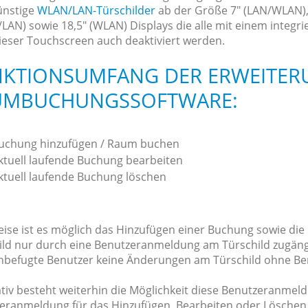
ünstige
WLAN/LAN-Türschilder
ab der Größe 7" (LAN/WLAN),
LAN) sowie 18,5" (WLAN) Displays die alle mit einem integr
ieser Touchscreen auch deaktiviert werden.
KTIONSUMFANG DER ERWEITER
UMBUCHUNGSSOFTWARE:
uchung hinzufügen / Raum buchen
ktuell laufende Buchung bearbeiten
ktuell laufende Buchung löschen
ise ist es möglich das Hinzufügen einer Buchung sowie di
ild nur durch eine Benutzeranmeldung am Türschild zugäng
nbefugte Benutzer keine Änderungen am Türschild ohne Be
ativ besteht weiterhin die Möglichkeit diese Benutzeranmel
eranmeldung für das Hinzufügen, Bearbeiten oder Löschen 