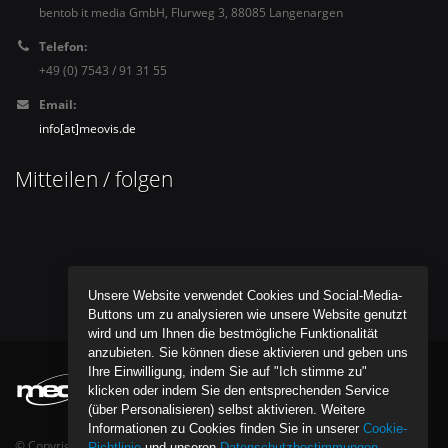
bentob it media GmbH, Flurweg 3, 88085 Langenargen
Telefon:
+49 (0) 7543 / 91 31 55
Email:
info[at]meovis.de
Mitteilen / folgen
Unsere Website verwendet Cookies und Social-Media-
Buttons um zu analysieren wie unsere Website genutzt
wird und um Ihnen die bestmögliche Funktionalität
anzubieten. Sie können diese aktivieren und geben uns
Ihre Einwilligung, indem Sie auf "Ich stimme zu"
klicken oder indem Sie den entsprechenden Service
(über Personalisieren) selbst aktivieren. Weitere
Informationen zu Cookies finden Sie in unserer
Cookie-
© Copyright bentob it media GmbH - All Rights Reserved.
Richtlinie
und unseren
Datenschutzbestimmungen
.