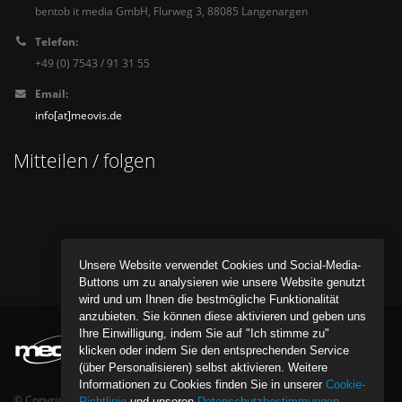
bentob it media GmbH, Flurweg 3, 88085 Langenargen
Telefon:
+49 (0) 7543 / 91 31 55
Email:
info[at]meovis.de
Mitteilen / folgen
Unsere Website verwendet Cookies und Social-Media-
Buttons um zu analysieren wie unsere Website genutzt
wird und um Ihnen die bestmögliche Funktionalität
anzubieten. Sie können diese aktivieren und geben uns
Ihre Einwilligung, indem Sie auf "Ich stimme zu"
klicken oder indem Sie den entsprechenden Service
(über Personalisieren) selbst aktivieren. Weitere
Informationen zu Cookies finden Sie in unserer
Cookie-
© Copyright bentob it media GmbH - All Rights Reserved.
Richtlinie
und unseren
Datenschutzbestimmungen
.