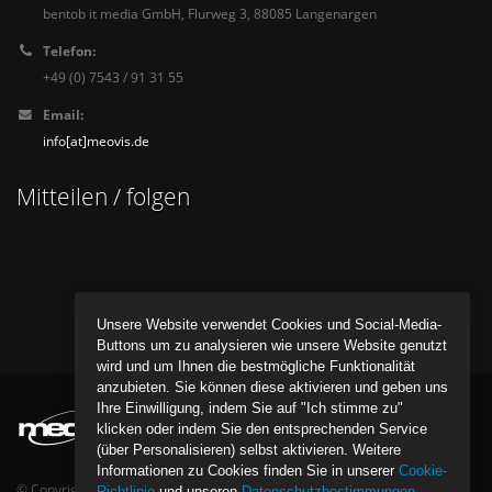
bentob it media GmbH, Flurweg 3, 88085 Langenargen
Telefon:
+49 (0) 7543 / 91 31 55
Email:
info[at]meovis.de
Mitteilen / folgen
Unsere Website verwendet Cookies und Social-Media-
Buttons um zu analysieren wie unsere Website genutzt
wird und um Ihnen die bestmögliche Funktionalität
anzubieten. Sie können diese aktivieren und geben uns
Ihre Einwilligung, indem Sie auf "Ich stimme zu"
klicken oder indem Sie den entsprechenden Service
(über Personalisieren) selbst aktivieren. Weitere
Informationen zu Cookies finden Sie in unserer
Cookie-
© Copyright bentob it media GmbH - All Rights Reserved.
Richtlinie
und unseren
Datenschutzbestimmungen
.