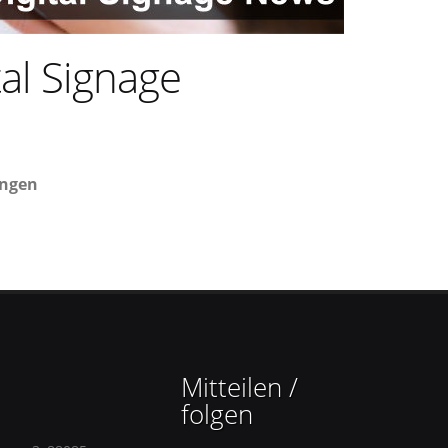
al Signage
ungen
Mitteilen /
folgen