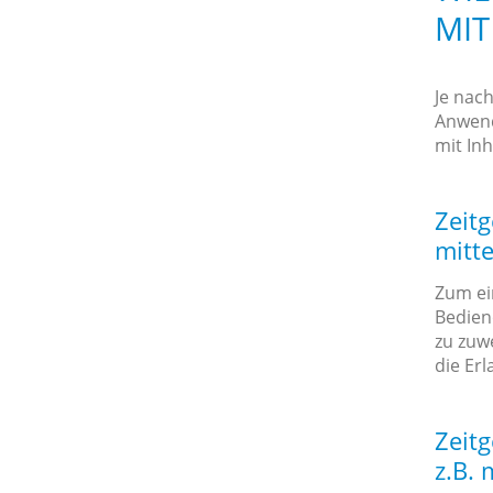
MIT
Je nac
Anwend
mit Inh
Zeit
mitte
Zum ei
Bedien
zu zuw
die Erl
Zeit
z.B. 