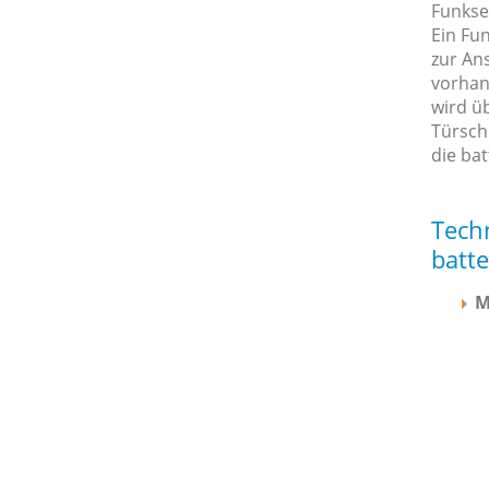
Funkse
Ein Fu
zur An
vorhan
wird ü
Türsch
die bat
Tech
batte
M