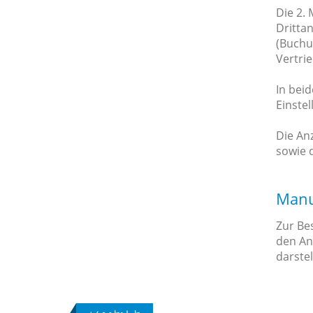
Die 2. 
Dritta
(Buchu
Vertri
In bei
Einste
Die An
sowie 
Manue
Zur Bes
den Anz
darstel