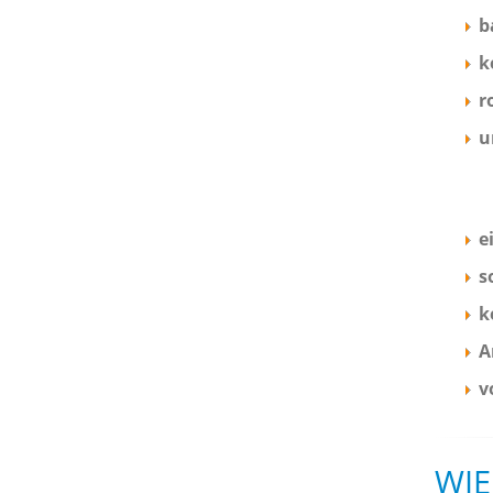
b
k
r
u
e
s
k
A
v
WIE