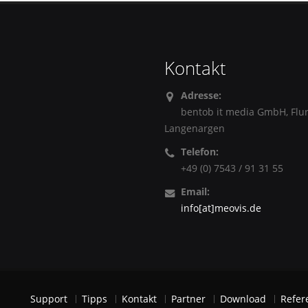
Kontakt
Adresse:
bentob it media GmbH, Flu
Langenargen
Telefon:
+49 (0) 7543 / 91 31 55
Email:
info[at]meovis.de
Support
Tipps
Kontakt
Partner
Download
Refer