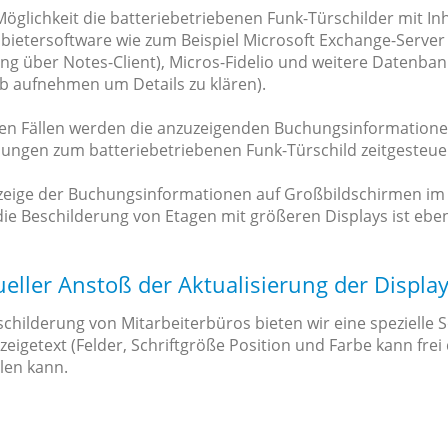
Möglichkeit die batteriebetriebenen Funk-Türschilder mit In
nbietersoftware wie zum Beispiel Microsoft Exchange-Serve
ng über Notes-Client), Micros-Fidelio und weitere Datenbank
eb aufnehmen um Details zu klären).
den Fällen werden die anzuzeigenden Buchungsinformation
llungen zum batteriebetriebenen Funk-Türschild zeitgesteuer
zeige der Buchungsinformationen auf Großbildschirmen im
die Beschilderung von Etagen mit größeren Displays ist eben
ller Anstoß der Aktualisierung der Display
childerung von Mitarbeiterbüros bieten wir eine spezielle 
eigetext (Felder, Schriftgröße Position und Farbe kann frei
len kann.