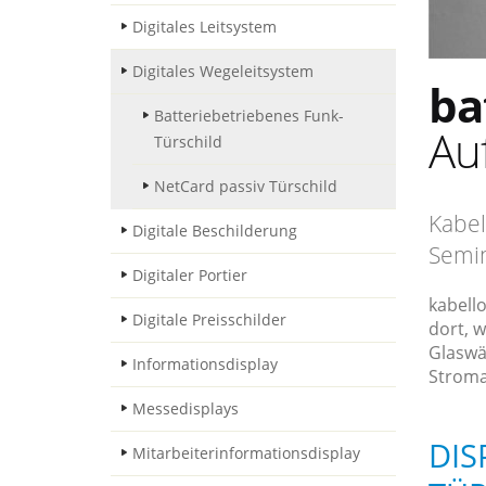
Digitales Leitsystem
Digitales Wegeleitsystem
ba
Batteriebetriebenes Funk-
Au
Türschild
NetCard passiv Türschild
Kabel
Digitale Beschilderung
Semin
Digitaler Portier
kabell
Digitale Preisschilder
dort, w
Glaswä
Informationsdisplay
Stroma
Messedisplays
DIS
Mitarbeiterinformationsdisplay