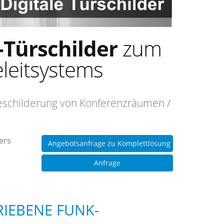
-Türschilder
zum
eleitsystems
Beschilderung von Konferenzräumen /
ers
Angebotsanfrage zu Komplettlösung
Anfrage
IEBENE FUNK-T