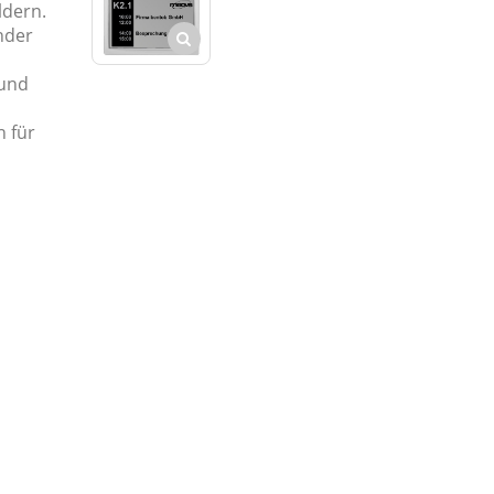
ldern.
nder
 und
 für