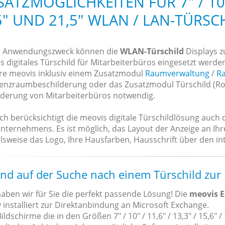
SATZMÖGLICHKEITEN FÜR 7" / 10" /
5" UND 21,5" WLAN / LAN-TÜRSC
h Anwendungszweck können die
WLAN-Türschild
Displays 
s digitales Türschild für Mitarbeiterbüros eingesetzt werde
re meovis inklusiv einem Zusatzmodul
Raumverwaltung
/
R
enzraumbeschilderung oder das Zusatzmodul Türschild (Roo
lderung von Mitarbeiterbüros notwendig.
ich berücksichtigt die meovis digitale Türschildlösung auch
Unternehmens. Es ist möglich, das Layout der Anzeige an Ih
lsweise das Logo, Ihre Hausfarben, Hausschrift über den inte
ind auf der Suche nach einem Türschild zur
aben wir für Sie die perfekt passende Lösung! Die
meovis E
 installiert zur Direktanbindung an Microsoft Exchange.
ildschirme die in den Größen 7" / 10" / 11,6" / 13,3" / 15,6" / 