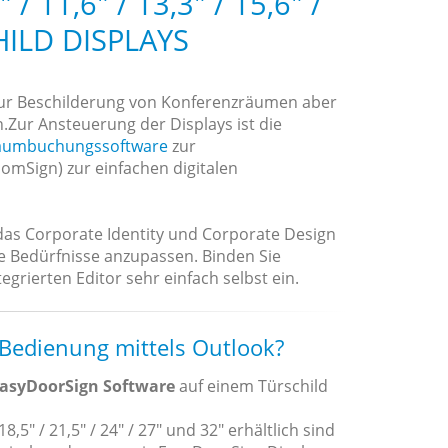
 11,6" / 13,3" / 15,6" /
HILD DISPLAYS
zur Beschilderung von Konferenzräumen aber
n.Zur Ansteuerung der Displays ist die
aumbuchungssoftware
zur
mSign) zur einfachen digitalen
 das Corporate Identity und Corporate Design
re Bedürfnisse anzupassen. Binden Sie
grierten Editor sehr einfach selbst ein.
 Bedienung mittels Outlook?
asyDoorSign Software
auf einem Türschild
18,5" / 21,5" / 24" / 27" und 32" erhältlich sind