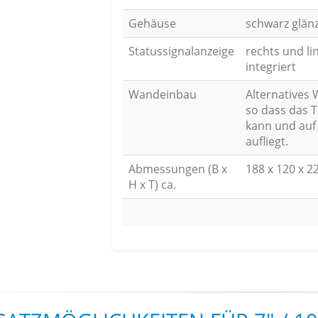
Gehäuse
schwarz glän
Statussignalanzeige
rechts und li
integriert
Wandeinbau
Alternatives 
so dass das T
kann und auf
aufliegt.
Abmessungen (B x
188 x 120 x 
H x T) ca.