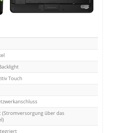
xel
acklight
itiv Touch
etzwerkanschluss
at (Stromversorgung über das
l)
tegriert