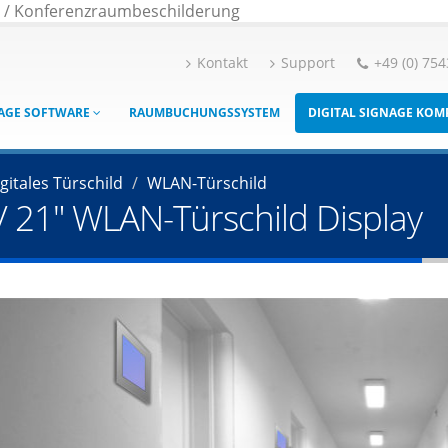
g / Konferenzraumbeschilderung
Kontakt
Support
+49 (0) 754
NAGE SOFTWARE
RAUMBUCHUNGSSYSTEM
DIGITAL SIGNAGE KO
gitales Türschild
WLAN-Türschild
8" / 21" WLAN-Türschild Display