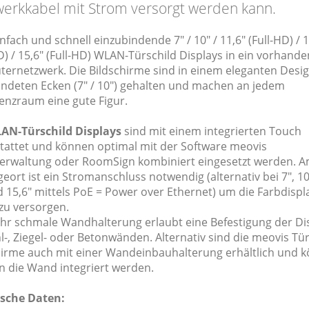
erkkabel mit Strom versorgt werden kann.
nfach und schnell einzubindende 7" / 10" / 11,6" (Full-HD) / 1
D) / 15,6" (Full-HD) WLAN-Türschild Displays in ein vorhand
ernetzwerk. Die Bildschirme sind in einem eleganten Desig
ndeten Ecken (7" / 10") gehalten und machen an jedem
enzraum eine gute Figur.
AN-Türschild Displays
sind mit einem integrierten Touch
tattet und können optimal mit der Software meovis
rwaltung oder RoomSign kombiniert eingesetzt werden. 
ort ist ein Stromanschluss notwendig (alternativ bei 7", 10"
 15,6" mittels PoE = Power over Ethernet) um die Farbdispl
zu versorgen.
ehr schmale Wandhalterung erlaubt eine Befestigung der Di
-, Ziegel- oder Betonwänden. Alternativ sind die meovis Tür
hirme auch mit einer Wandeinbauhalterung erhältlich und 
in die Wand integriert werden.
sche Daten: