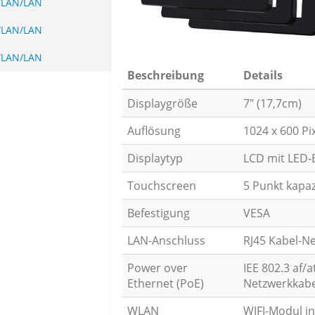
WLAN/LAN
WLAN/LAN
WLAN/LAN
Beschreibung
Details
Displaygröße
7" (17,7cm)
Auflösung
1024 x 600 Pi
Displaytyp
LCD mit LED-B
Touchscreen
5 Punkt kapaz
Befestigung
VESA
LAN-Anschluss
RJ45 Kabel-N
Power over
IEE 802.3 af/
Ethernet (PoE)
Netzwerkkabe
WLAN
WIFI-Modul in