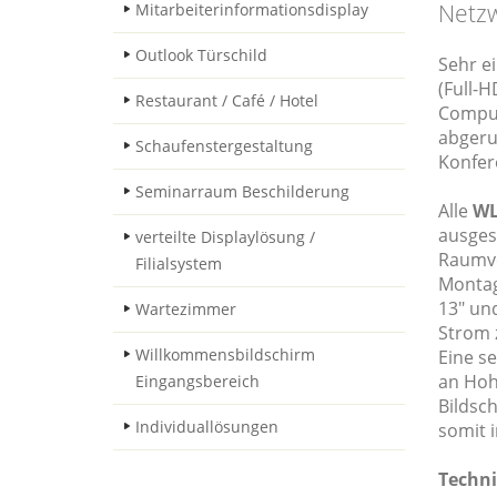
Netzw
Mitarbeiterinformationsdisplay
Outlook Türschild
Sehr ei
(Full-H
Restaurant / Café / Hotel
Comput
abgeru
Schaufenstergestaltung
Konfer
Seminarraum Beschilderung
Alle
WL
ausges
verteilte Displaylösung /
Raumve
Filialsystem
Montage
13" und
Wartezimmer
Strom 
Willkommensbildschirm
Eine s
an Hohl
Eingangsbereich
Bildsc
Individuallösungen
somit 
Techni