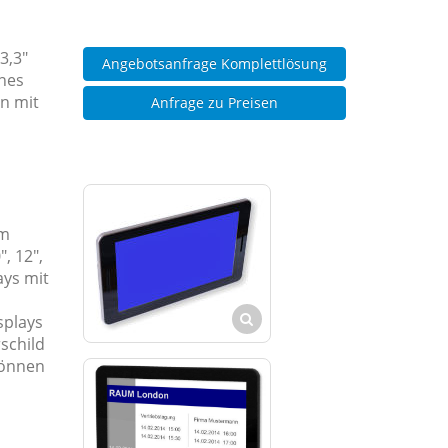
3,3"
Angebotsanfrage Komplettlösung
enes
n mit
Anfrage zu Preisen
Am
, 12",
ays mit
splays
schild
können