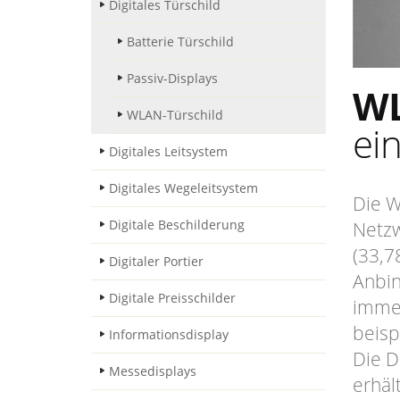
Digitales Türschild
Batterie Türschild
Passiv-Displays
WL
WLAN-Türschild
ei
Digitales Leitsystem
Digitales Wegeleitsystem
Die W
Digitale Beschilderung
Netzw
(33,7
Digitaler Portier
Anbin
Digitale Preisschilder
immer
beisp
Informationsdisplay
Die D
Messedisplays
erhäl