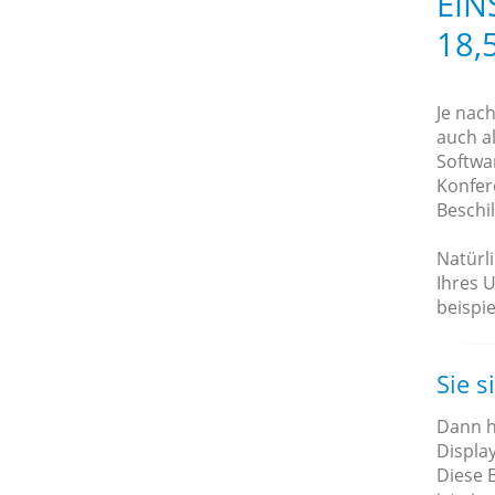
EIN
18,
Je nac
auch al
Softwa
Konfer
Beschi
Natürl
Ihres 
beispie
Sie s
Dann h
Display
Diese B