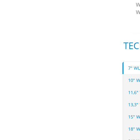
W
W
TEC
7" WL
10" W
11,6"
13,3"
15" W
18" 