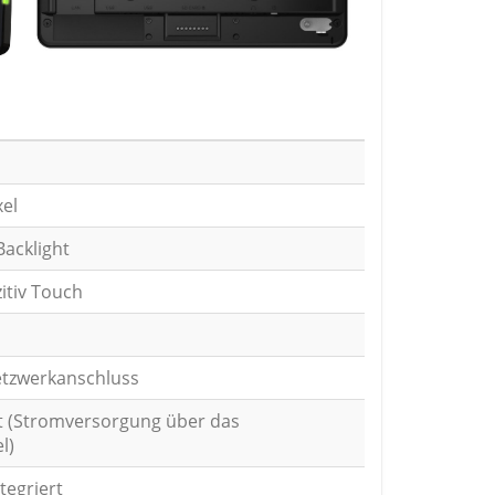
xel
acklight
itiv Touch
etzwerkanschluss
at (Stromversorgung über das
l)
tegriert