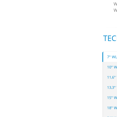
W
W
TEC
7" WL
10" W
11,6"
13,3"
15" W
18" 