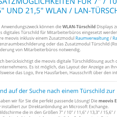
SATZMÖGLICHKEITEN FÜR 7" / 10" /
5" UND 21,5" WLAN / LAN-TÜRSC
h Anwendungszweck können die
WLAN-Türschild
Displays 
s digitales Türschild für Mitarbeiterbüros eingesetzt werde
re meovis inklusiv einem Zusatzmodul
Raumverwaltung
/
R
enzraumbeschilderung oder das Zusatzmodul Türschild (Roo
lderung von Mitarbeiterbüros notwendig.
ich berücksichtigt die meovis digitale Türschildlösung auch
Unternehmens. Es ist möglich, das Layout der Anzeige an Ih
lsweise das Logo, Ihre Hausfarben, Hausschrift über den inte
ind auf der Suche nach einem Türschild zur
aben wir für Sie die perfekt passende Lösung! Die
meovis E
 installiert zur Direktanbindung an Microsoft Exchange.
ildschirme die in den Größen 7" / 10" / 11,6" / 13,3" / 15,6" / 