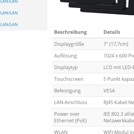
WLAN/LAN
WLAN/LAN
WLAN/LAN
Beschreibung
Details
Displaygröße
7" (17,7cm)
Auflösung
1024 x 600 Pi
Displaytyp
LCD mit LED-B
Touchscreen
5 Punkt kapaz
Befestigung
VESA
LAN-Anschluss
RJ45 Kabel-N
Power over
IEE 802.3 af/
Ethernet (PoE)
Netzwerkkabe
WLAN
WIFI-Modul in