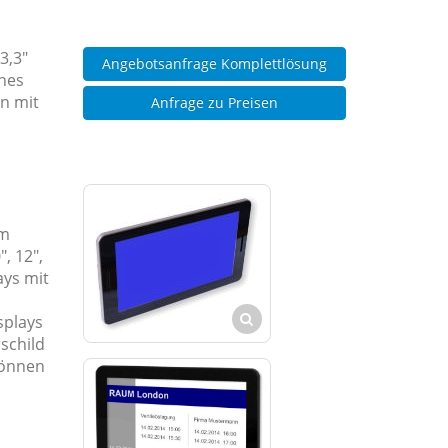
3,3"
Angebotsanfrage Komplettlösung
enes
n mit
Anfrage zu Preisen
Am
, 12",
ays mit
splays
schild
können