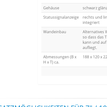
Gehäuse
schwarz glän
Statussignalanzeige
rechts und li
integriert
Wandeinbau
Alternatives 
so dass das T
kann und auf
aufliegt.
Abmessungen (B x
188 x 120 x 
H x T) ca.