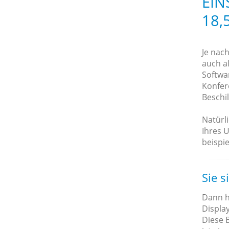
EIN
18,
Je nac
auch al
Softwa
Konfer
Beschi
Natürl
Ihres 
beispie
Sie s
Dann h
Display
Diese B