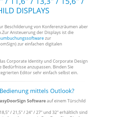
 11,6" / 13,3" / 15,6" /
HILD DISPLAYS
zur Beschilderung von Konferenzräumen aber
n.Zur Ansteuerung der Displays ist die
aumbuchungssoftware
zur
mSign) zur einfachen digitalen
 das Corporate Identity und Corporate Design
re Bedürfnisse anzupassen. Binden Sie
grierten Editor sehr einfach selbst ein.
 Bedienung mittels Outlook?
asyDoorSign Software
auf einem Türschild
18,5" / 21,5" / 24" / 27" und 32" erhältlich sind