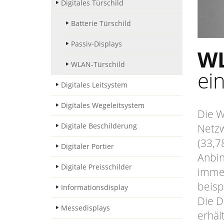
Digitales Türschild
Batterie Türschild
Passiv-Displays
WL
WLAN-Türschild
ei
Digitales Leitsystem
Digitales Wegeleitsystem
Die W
Digitale Beschilderung
Netzw
(33,7
Digitaler Portier
Anbin
Digitale Preisschilder
immer
beisp
Informationsdisplay
Die D
Messedisplays
erhäl