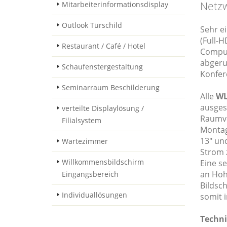
Netzw
Mitarbeiterinformationsdisplay
Outlook Türschild
Sehr ei
(Full-H
Restaurant / Café / Hotel
Comput
abgeru
Schaufenstergestaltung
Konfer
Seminarraum Beschilderung
Alle
WL
ausges
verteilte Displaylösung /
Raumve
Filialsystem
Montage
13" und
Wartezimmer
Strom 
Willkommensbildschirm
Eine s
an Hohl
Eingangsbereich
Bildsc
Individuallösungen
somit 
Techni