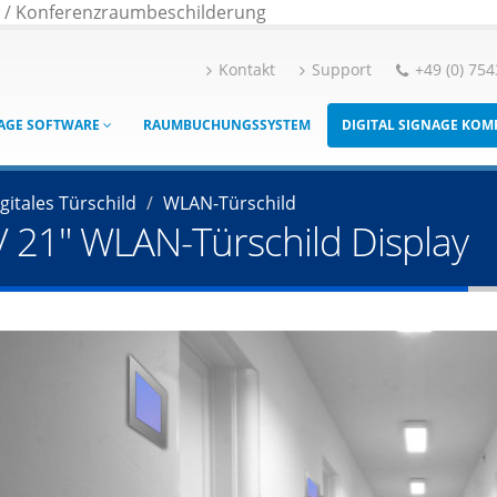
g / Konferenzraumbeschilderung
Kontakt
Support
+49 (0) 754
NAGE SOFTWARE
RAUMBUCHUNGSSYSTEM
DIGITAL SIGNAGE KO
gitales Türschild
WLAN-Türschild
8" / 21" WLAN-Türschild Display