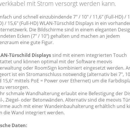
erkkabel mit Strom versorgt werden kann.
nfach und schnell einzubindende 7" / 10" / 11,6" (Full-HD) / 1
D) / 15,6" (Full-HD) WLAN-Türschild Displays in ein vorhand
ernetzwerk. Die Bildschirme sind in einem eleganten Desig
ndeten Ecken (7" / 10") gehalten und machen an jedem
enzraum eine gute Figur.
AN-Türschild Displays
sind mit einem integrierten Touch
tattet und können optimal mit der Software meovis
rwaltung oder RoomSign kombiniert eingesetzt werden. 
ort ist ein Stromanschluss notwendig (alternativ bei 7", 10"
 15,6" mittels PoE = Power over Ethernet) um die Farbdispl
zu versorgen.
ehr schmale Wandhalterung erlaubt eine Befestigung der Di
-, Ziegel- oder Betonwänden. Alternativ sind die meovis Tür
hirme auch mit einer Wandeinbauhalterung erhältlich und 
in die Wand integriert werden.
sche Daten: