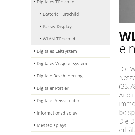
Digitales Türschild
Batterie Türschild
Passiv-Displays
WL
WLAN-Türschild
ei
Digitales Leitsystem
Digitales Wegeleitsystem
Die W
Digitale Beschilderung
Netzw
(33,7
Digitaler Portier
Anbin
Digitale Preisschilder
immer
beisp
Informationsdisplay
Die D
Messedisplays
erhäl