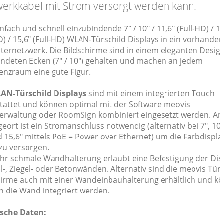
erkkabel mit Strom versorgt werden kann.
nfach und schnell einzubindende 7" / 10" / 11,6" (Full-HD) / 1
D) / 15,6" (Full-HD) WLAN-Türschild Displays in ein vorhand
ernetzwerk. Die Bildschirme sind in einem eleganten Desig
ndeten Ecken (7" / 10") gehalten und machen an jedem
enzraum eine gute Figur.
AN-Türschild Displays
sind mit einem integrierten Touch
tattet und können optimal mit der Software meovis
rwaltung oder RoomSign kombiniert eingesetzt werden. 
ort ist ein Stromanschluss notwendig (alternativ bei 7", 10"
 15,6" mittels PoE = Power over Ethernet) um die Farbdispl
zu versorgen.
ehr schmale Wandhalterung erlaubt eine Befestigung der Di
-, Ziegel- oder Betonwänden. Alternativ sind die meovis Tür
hirme auch mit einer Wandeinbauhalterung erhältlich und 
in die Wand integriert werden.
sche Daten: