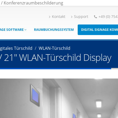
g / Konferenzraumbeschilderung
Kontakt
Support
+49 (0) 754
NAGE SOFTWARE
RAUMBUCHUNGSSYSTEM
DIGITAL SIGNAGE KO
gitales Türschild
WLAN-Türschild
8" / 21" WLAN-Türschild Display