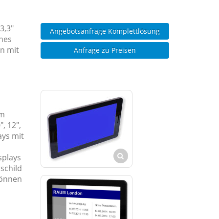
3,3"
Angebotsanfrage Komplettlösung
enes
n mit
Anfrage zu Preisen
Am
, 12",
ays mit
splays
schild
können