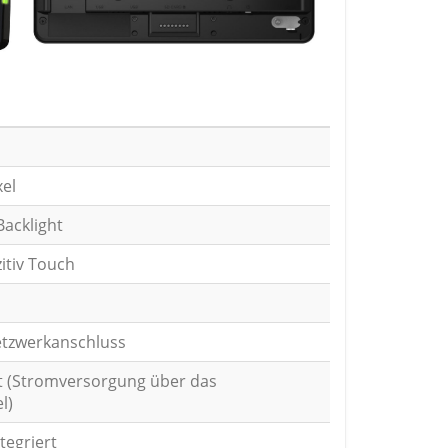
xel
acklight
itiv Touch
etzwerkanschluss
at (Stromversorgung über das
l)
tegriert