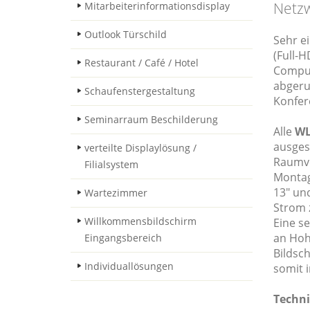
Netzw
Mitarbeiterinformationsdisplay
Outlook Türschild
Sehr ei
(Full-H
Restaurant / Café / Hotel
Comput
abgeru
Schaufenstergestaltung
Konfer
Seminarraum Beschilderung
Alle
WL
ausges
verteilte Displaylösung /
Raumve
Filialsystem
Montage
13" und
Wartezimmer
Strom 
Willkommensbildschirm
Eine s
an Hohl
Eingangsbereich
Bildsc
Individuallösungen
somit 
Techni