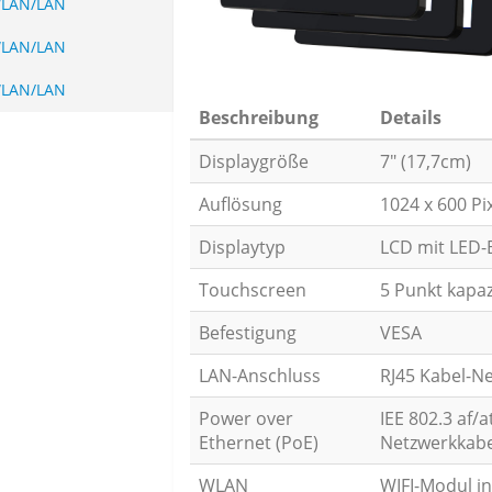
WLAN/LAN
WLAN/LAN
WLAN/LAN
Beschreibung
Details
Displaygröße
7" (17,7cm)
Auflösung
1024 x 600 Pi
Displaytyp
LCD mit LED-B
Touchscreen
5 Punkt kapaz
Befestigung
VESA
LAN-Anschluss
RJ45 Kabel-N
Power over
IEE 802.3 af/
Ethernet (PoE)
Netzwerkkabe
WLAN
WIFI-Modul in