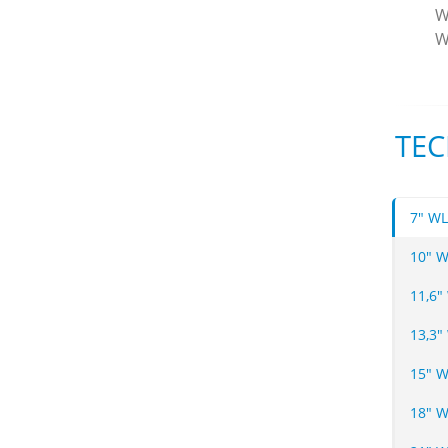
W
W
TEC
7" WL
10" W
11,6"
13,3"
15" W
18" 