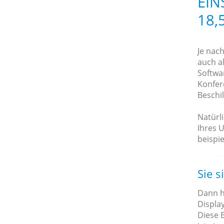
EIN
18,
Je nac
auch al
Softwa
Konfer
Beschi
Natürl
Ihres 
beispie
Sie s
Dann h
Display
Diese B