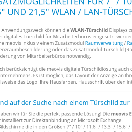
SATZMÖGLICHKEITEN FÜR 7" / 10" /
5" UND 21,5" WLAN / LAN-TÜRSC
h Anwendungszweck können die
WLAN-Türschild
Displays 
s digitales Türschild für Mitarbeiterbüros eingesetzt werde
re meovis inklusiv einem Zusatzmodul
Raumverwaltung
/
R
enzraumbeschilderung oder das Zusatzmodul Türschild (Roo
lderung von Mitarbeiterbüros notwendig.
ich berücksichtigt die meovis digitale Türschildlösung auch
Unternehmens. Es ist möglich, das Layout der Anzeige an Ih
lsweise das Logo, Ihre Hausfarben, Hausschrift über den inte
ind auf der Suche nach einem Türschild zur
aben wir für Sie die perfekt passende Lösung! Die
meovis E
 installiert zur Direktanbindung an Microsoft Exchange.
ildschirme die in den Größen 7" / 10" / 11,6" / 13,3" / 15,6" / 