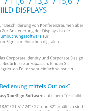
 11,6" / 13,3" / 15,6" /
HILD DISPLAYS
zur Beschilderung von Konferenzräumen aber
n.Zur Ansteuerung der Displays ist die
aumbuchungssoftware
zur
mSign) zur einfachen digitalen
 das Corporate Identity und Corporate Design
re Bedürfnisse anzupassen. Binden Sie
grierten Editor sehr einfach selbst ein.
 Bedienung mittels Outlook?
asyDoorSign Software
auf einem Türschild
18,5" / 21,5" / 24" / 27" und 32" erhältlich sind