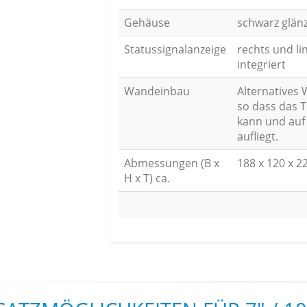
Gehäuse
schwarz glän
Statussignalanzeige
rechts und li
integriert
Wandeinbau
Alternatives 
so dass das T
kann und auf
aufliegt.
Abmessungen (B x
188 x 120 x 
H x T) ca.