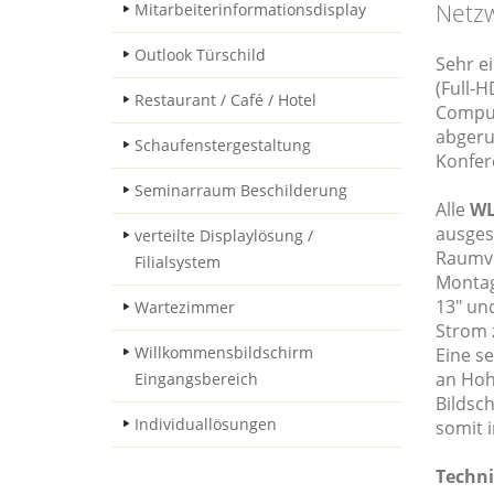
Netzw
Mitarbeiterinformationsdisplay
Outlook Türschild
Sehr ei
(Full-H
Restaurant / Café / Hotel
Comput
abgeru
Schaufenstergestaltung
Konfer
Seminarraum Beschilderung
Alle
WL
ausges
verteilte Displaylösung /
Raumve
Filialsystem
Montage
13" und
Wartezimmer
Strom 
Willkommensbildschirm
Eine s
an Hohl
Eingangsbereich
Bildsc
Individuallösungen
somit 
Techni