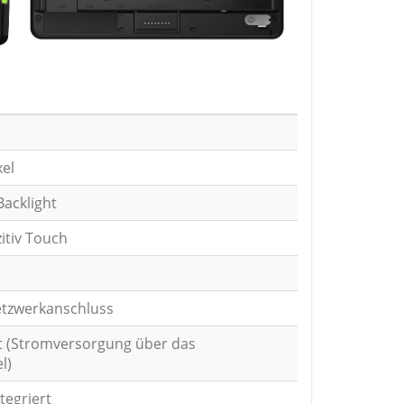
xel
acklight
itiv Touch
etzwerkanschluss
at (Stromversorgung über das
l)
tegriert