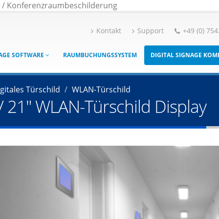
g / Konferenzraumbeschilderung
Kontakt
Support
+49 (0) 754
NAGE SOFTWARE
RAUMBUCHUNGSSYSTEM
DIGITAL SIGNAGE KO
gitales Türschild
WLAN-Türschild
8" / 21" WLAN-Türschild Display