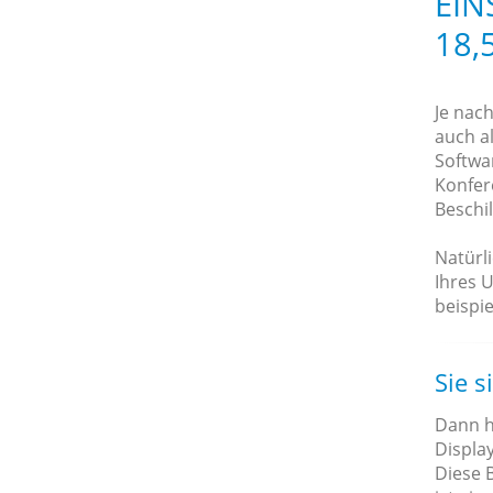
EIN
18,
Je nac
auch al
Softwa
Konfer
Beschi
Natürl
Ihres 
beispie
Sie s
Dann h
Display
Diese B