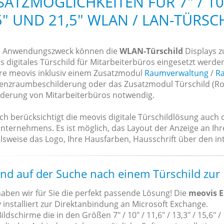
SATZMÖGLICHKEITEN FÜR 7" / 10" /
5" UND 21,5" WLAN / LAN-TÜRSC
h Anwendungszweck können die
WLAN-Türschild
Displays 
s digitales Türschild für Mitarbeiterbüros eingesetzt werde
re meovis inklusiv einem Zusatzmodul
Raumverwaltung
/
R
enzraumbeschilderung oder das Zusatzmodul Türschild (Roo
lderung von Mitarbeiterbüros notwendig.
ich berücksichtigt die meovis digitale Türschildlösung auch
Unternehmens. Es ist möglich, das Layout der Anzeige an Ih
lsweise das Logo, Ihre Hausfarben, Hausschrift über den inte
ind auf der Suche nach einem Türschild zur
aben wir für Sie die perfekt passende Lösung! Die
meovis E
 installiert zur Direktanbindung an Microsoft Exchange.
ildschirme die in den Größen 7" / 10" / 11,6" / 13,3" / 15,6" / 