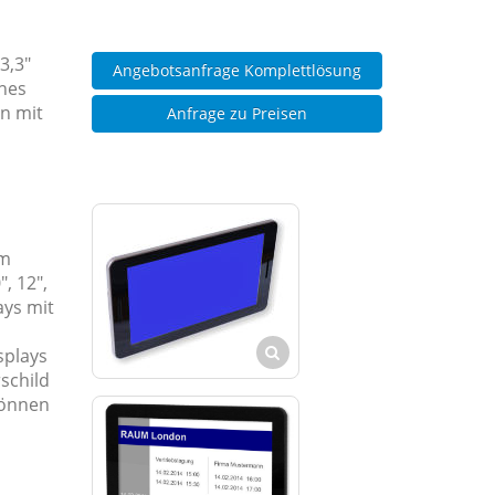
3,3"
Angebotsanfrage Komplettlösung
enes
n mit
Anfrage zu Preisen
Am
, 12",
ays mit
splays
schild
können