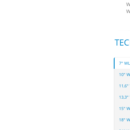
W
W
TEC
7" WL
10" W
11,6"
13,3"
15" W
18" 