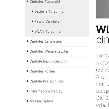
Digitales Türschild
Batterie Türschild
Passiv-Displays
WL
WLAN-Türschild
ei
Digitales Leitsystem
Digitales Wegeleitsystem
Die W
Digitale Beschilderung
Netzw
(33,7
Digitaler Portier
Anbin
Digitale Preisschilder
immer
beisp
Informationsdisplay
Die D
Messedisplays
erhäl