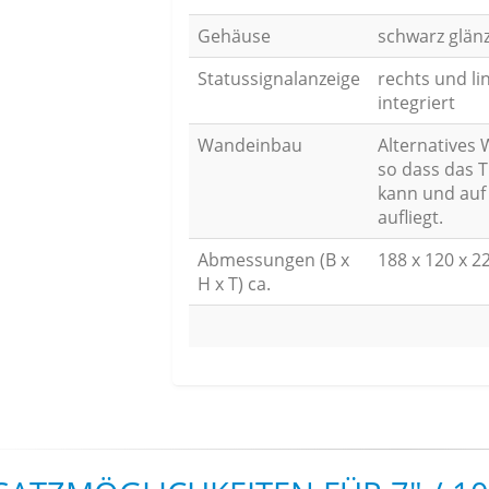
Gehäuse
schwarz glän
Statussignalanzeige
rechts und li
integriert
Wandeinbau
Alternatives 
so dass das T
kann und auf
aufliegt.
Abmessungen (B x
188 x 120 x 
H x T) ca.