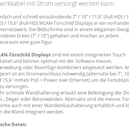
erkkabel mit Strom versorgt werden kann.
nfach und schnell einzubindende 7" / 10" / 11,6" (Full-HD) / 1
D) / 15,6" (Full-HD) WLAN-Türschild Displays in ein vorhand
ernetzwerk. Die Bildschirme sind in einem eleganten Desig
ndeten Ecken (7" / 10") gehalten und machen an jedem
enzraum eine gute Figur.
AN-Türschild Displays
sind mit einem integrierten Touch
tattet und können optimal mit der Software meovis
rwaltung oder RoomSign kombiniert eingesetzt werden. 
ort ist ein Stromanschluss notwendig (alternativ bei 7", 10"
 15,6" mittels PoE = Power over Ethernet) um die Farbdispl
zu versorgen.
ehr schmale Wandhalterung erlaubt eine Befestigung der Di
-, Ziegel- oder Betonwänden. Alternativ sind die meovis Tür
hirme auch mit einer Wandeinbauhalterung erhältlich und 
in die Wand integriert werden.
sche Daten: