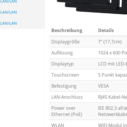
WLAN/LAN
WLAN/LAN
WLAN/LAN
Beschreibung
Details
Displaygröße
7" (17,7cm)
Auflösung
1024 x 600 Pi
Displaytyp
LCD mit LED-B
Touchscreen
5 Punkt kapaz
Befestigung
VESA
LAN-Anschluss
RJ45 Kabel-N
Power over
IEE 802.3 af/
Ethernet (PoE)
Netzwerkkabe
WLAN
WIFI-Modul in