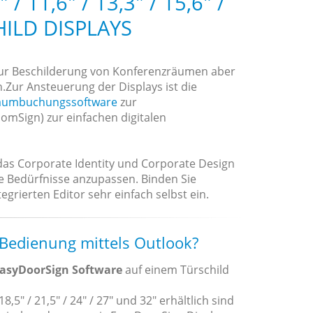
 11,6" / 13,3" / 15,6" /
HILD DISPLAYS
zur Beschilderung von Konferenzräumen aber
n.Zur Ansteuerung der Displays ist die
aumbuchungssoftware
zur
mSign) zur einfachen digitalen
 das Corporate Identity und Corporate Design
re Bedürfnisse anzupassen. Binden Sie
grierten Editor sehr einfach selbst ein.
 Bedienung mittels Outlook?
asyDoorSign Software
auf einem Türschild
18,5" / 21,5" / 24" / 27" und 32" erhältlich sind