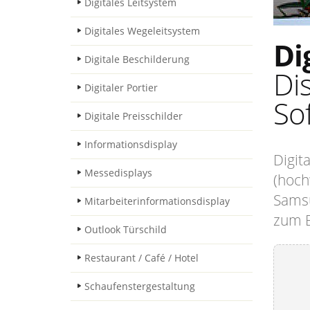
Digitales Leitsystem
Digitales Wegeleitsystem
Di
Digitale Beschilderung
Di
Digitaler Portier
So
Digitale Preisschilder
Informationsdisplay
Digit
Messedisplays
(hoch
Samsu
Mitarbeiterinformationsdisplay
zum B
Outlook Türschild
Restaurant / Café / Hotel
Schaufenstergestaltung