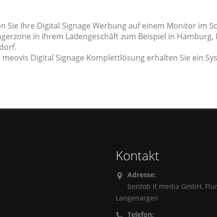
en Sie Ihre Digital Signage Werbung auf einem Monitor im Sc
gerzone in Ihrem Ladengeschäft zum Beispiel in Hamburg, Mü
dorf.
 meovis Digital Signage Komplettlösung erhalten Sie ein Sys
Kontakt
Adresse:
bentob it media GmbH, Flu
Langenargen
Telefon: