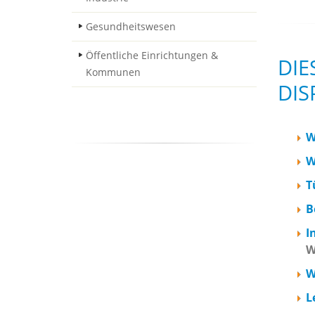
Gesundheitswesen
Öffentliche Einrichtungen &
DIE
Kommunen
DIS
W
W
T
B
I
W
W
L