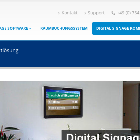
Kontakt
Support
+49 (0) 754
NAGE SOFTWARE
RAUMBUCHUNGSSYSTEM
DIGITAL SIGNAGE KO
ttlösung