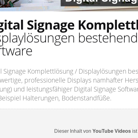
gital Signage Komplet
splaylösungen bestehend
ftware
al Signage Komplettlösung / Displaylösungen b
wertige, professionelle Displays namhafter Hers
ng) und leistungsfähiger Digital Signage Softw
eispiel Halterungen, Bodenstandfüße.
Dieser Inhalt von
YouTube Videos
ist