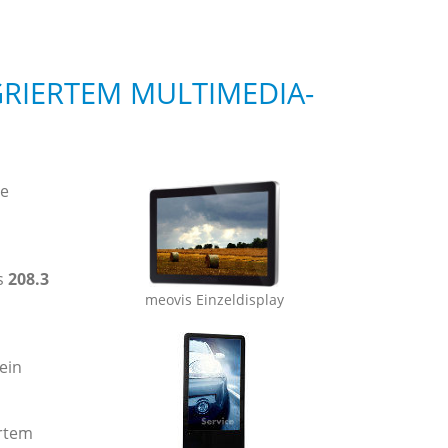
EGRIERTEM MULTIMEDIA-
ne
is
208.3
meovis Einzeldisplay
ein
ertem