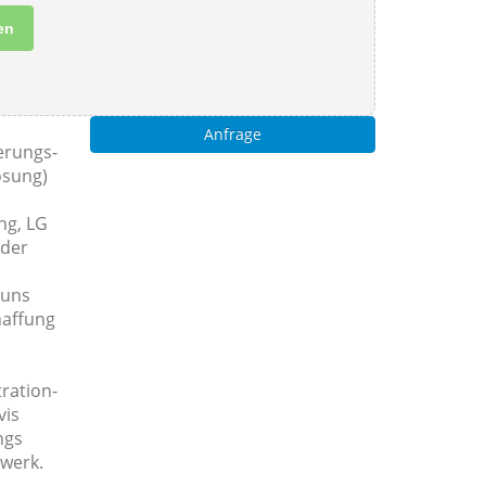
en
Anfrage
erungs-
ösung)
ng, LG
 der
 uns
haffung
tration-
vis
ngs
werk.