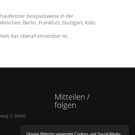
haufenster beispielsweise in der
nchen, Berlin, Frankfurt, Stuttgart, Köln,
tem das überall einsetzbar ist.
Mitteilen /
folgen
rweg 3, 88085
Unsere Website verwendet Cookies und Social-Media-