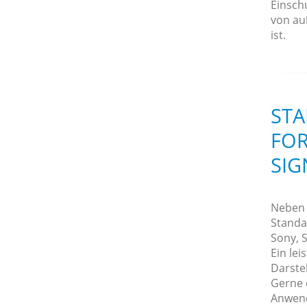
Einsch
von au
ist.
STA
FOR
SIG
Neben d
Standa
Sony, S
Ein le
Darste
Gerne 
Anwend