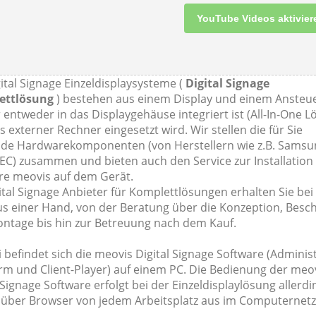
YouTube Videos aktivier
ital Signage Einzeldisplaysysteme (
Digital Signage
ettlösung
) bestehen aus einem Display und einem Ansteu
 entweder in das Displaygehäuse integriert ist (All-In-One L
s externer Rechner eingesetzt wird. Wir stellen die für Sie
de Hardwarekomponenten (von Herstellern wie z.B. Samsu
EC) zusammen und bieten auch den Service zur Installation
re meovis auf dem Gerät.
ital Signage Anbieter für Komplettlösungen erhalten Sie bei
aus einer Hand, von der Beratung über die Konzeption, Besc
ntage bis hin zur Betreuung nach dem Kauf.
 befindet sich die meovis Digital Signage Software (Adminis
orm und Client-Player) auf einem PC. Die Bedienung der meo
 Signage Software erfolgt bei der Einzeldisplaylösung allerdi
über Browser von jedem Arbeitsplatz aus im Computernetz