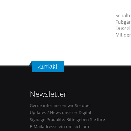
Schalt
Fußgän
Düssel
Mit der
Kontakt
Newsletter
Gerne informieren wir Sie über
Updates / News unserer Digital
Signage Produkte. Bitte geben Sie Ihre
E-Mailadresse ein um sich am