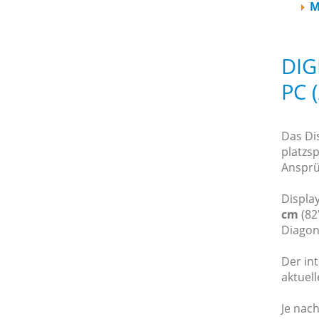
M
DIG
PC 
Das Dis
platzs
Ansprü
Displa
cm
(82
Diagon
Der in
aktuell
Je nach