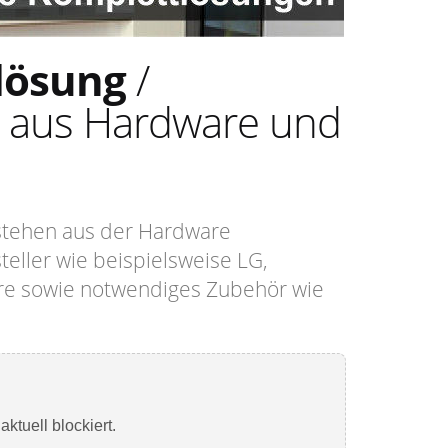
tlösung
/
 aus Hardware und
estehen aus der Hardware
teller wie beispielsweise LG,
are sowie notwendiges Zubehör wie
 aktuell blockiert.