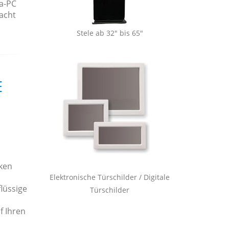
ia-PC
acht
Stele ab 32" bis 65"
E
rken
Elektronische Türschilder / Digitale
lüssige
Türschilder
f Ihren