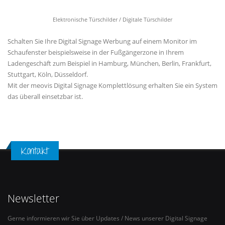
Elektronische Türschilder / Digitale Türschilder
Schalten Sie Ihre Digital Signage Werbung auf einem Monitor im
Schaufenster beispielsweise in der Fußgängerzone in Ihrem
Ladengeschäft zum Beispiel in Hamburg, München, Berlin, Frankfurt,
Stuttgart, Köln, Düsseldorf.
Mit der meovis Digital Signage Komplettlösung erhalten Sie ein System
das überall einsetzbar ist.
Kontakt
Newsletter
Gerne informieren wir Sie über Updates / News unserer Digital Signage