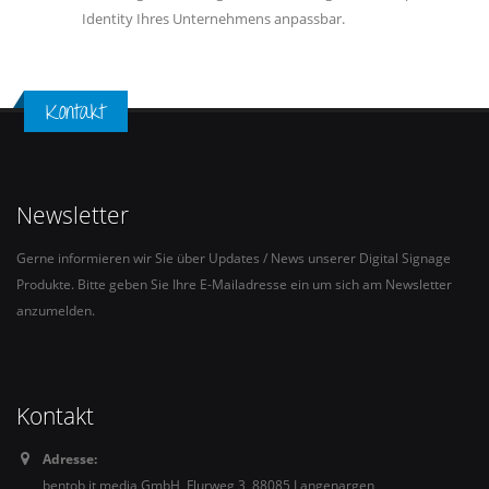
Identity Ihres Unternehmens anpassbar.
Kontakt
Newsletter
Gerne informieren wir Sie über Updates / News unserer Digital Signage
Produkte. Bitte geben Sie Ihre E-Mailadresse ein um sich am Newsletter
anzumelden.
Kontakt
Adresse:
bentob it media GmbH, Flurweg 3, 88085 Langenargen