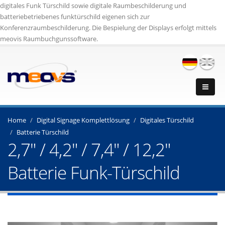
digitales Funk Türschild sowie digitale Raumbeschilderung und
batteriebetriebenes funktürschild eigenen sich zur
Konferenzraumbeschilderung. Die Bespielung der Displays erfolgt mittels
meovis Raumbuchgunssoftware.
Home
Digital Signage Komplettlösung
Digitales Türschild
Batterie Türschild
2,7" / 4,2" / 7,4" / 12,2"
Batterie Funk-Türschild