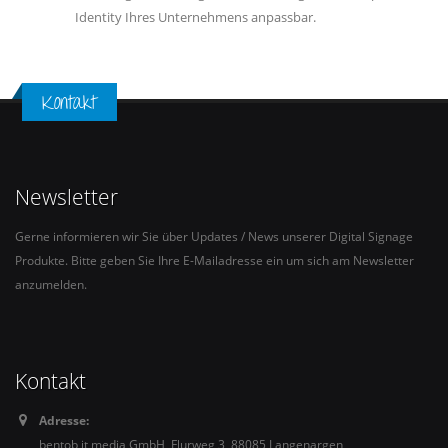
Identity Ihres Unternehmens anpassbar.
Kontakt
Newsletter
Gerne informieren wir Sie über Updates / News unserer Digital Signage
Produkte. Bitte geben Sie Ihre E-Mailadresse ein um sich am Newsletter
anzumelden.
Kontakt
Adresse:
bentob it media GmbH, Flurweg 3, 88085 Langenargen