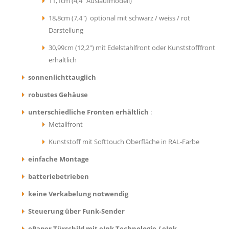
11,1cm (4,4" Auslaufmodell)
18,8cm (7,4") optional mit schwarz / weiss / rot
Darstellung
30,99cm (12,2") mit Edelstahlfront oder Kunststofffront
erhältlich
sonnenlichttauglich
robustes Gehäuse
unterschiedliche Fronten erhältlich
:
Metallfront
Kunststoff mit Softtouch Oberfläche in RAL-Farbe
einfache Montage
batteriebetrieben
keine Verkabelung notwendig
Steuerung über Funk-Sender
ePaper Türschild mit eInk Technologie / eInk