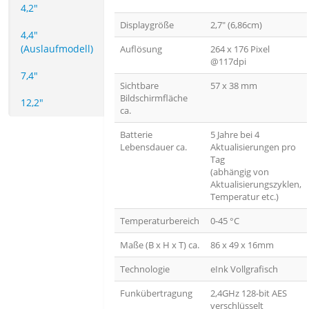
4,2"
Displaygröße
2,7" (6,86cm)
4,4"
(Auslaufmodell)
Auflösung
264 x 176 Pixel
@117dpi
7,4"
Sichtbare
57 x 38 mm
Bildschirmfläche
12,2"
ca.
Batterie
5 Jahre bei 4
Lebensdauer ca.
Aktualisierungen pro
Tag
(abhängig von
Aktualisierungszyklen,
Temperatur etc.)
Temperaturbereich
0-45 °C
Maße (B x H x T) ca.
86 x 49 x 16mm
Technologie
eInk Vollgrafisch
Funkübertragung
2,4GHz 128-bit AES
verschlüsselt