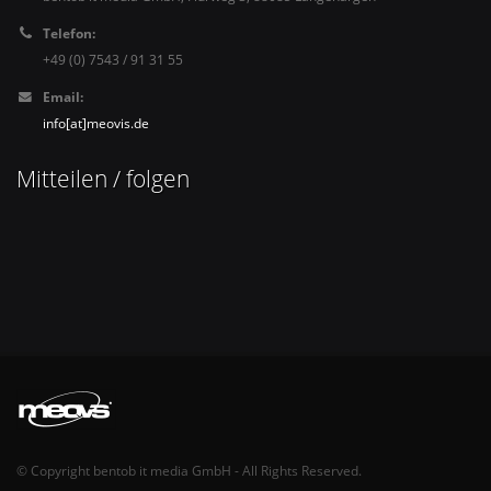
Telefon:
+49 (0) 7543 / 91 31 55
Email:
info[at]meovis.de
Mitteilen / folgen
© Copyright bentob it media GmbH - All Rights Reserved.