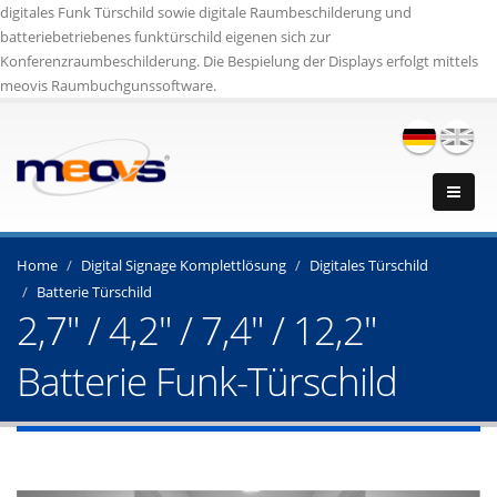
digitales Funk Türschild sowie digitale Raumbeschilderung und
batteriebetriebenes funktürschild eigenen sich zur
Konferenzraumbeschilderung. Die Bespielung der Displays erfolgt mittels
meovis Raumbuchgunssoftware.
Home
Digital Signage Komplettlösung
Digitales Türschild
Batterie Türschild
2,7" / 4,2" / 7,4" / 12,2"
Batterie Funk-Türschild