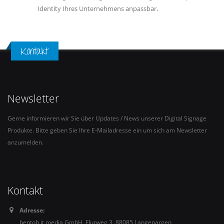
Identity Ihres Unternehmens anpassbar.
Kontakt
Newsletter
Gerne informieren wir Sie über Updates / News unserer Digital Signage
Produkte. Bitte geben Sie Ihre E-Mailadresse ein um sich am Newsletter
anzumelden.
Kontakt
Adresse:
bentob it media GmbH, Flurweg 3, 88085 Langenargen