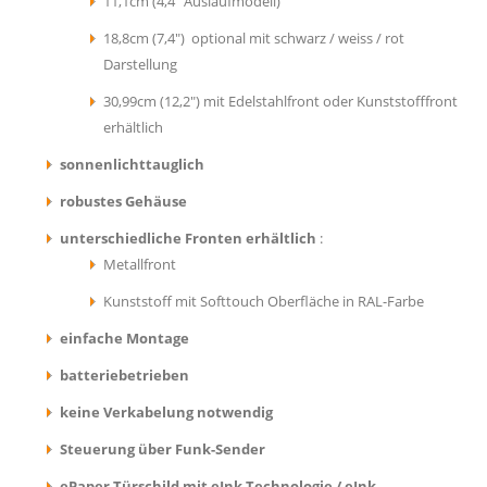
11,1cm (4,4" Auslaufmodell)
18,8cm (7,4") optional mit schwarz / weiss / rot
Darstellung
30,99cm (12,2") mit Edelstahlfront oder Kunststofffront
erhältlich
sonnenlichttauglich
robustes Gehäuse
unterschiedliche Fronten erhältlich
:
Metallfront
Kunststoff mit Softtouch Oberfläche in RAL-Farbe
einfache Montage
batteriebetrieben
keine Verkabelung notwendig
Steuerung über Funk-Sender
ePaper Türschild mit eInk Technologie / eInk