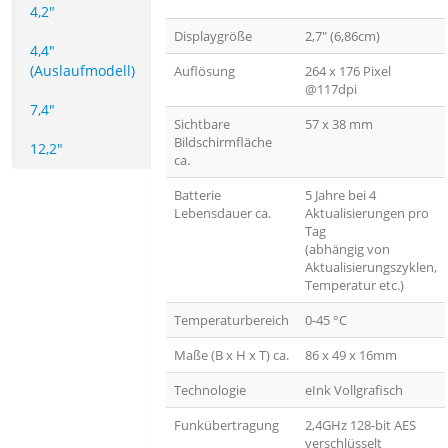
4,2"
Displaygröße
2,7" (6,86cm)
4,4"
(Auslaufmodell)
Auflösung
264 x 176 Pixel
@117dpi
7,4"
Sichtbare
57 x 38 mm
Bildschirmfläche
12,2"
ca.
Batterie
5 Jahre bei 4
Lebensdauer ca.
Aktualisierungen pro
Tag
(abhängig von
Aktualisierungszyklen,
Temperatur etc.)
Temperaturbereich
0-45 °C
Maße (B x H x T) ca.
86 x 49 x 16mm
Technologie
eInk Vollgrafisch
Funkübertragung
2,4GHz 128-bit AES
verschlüsselt