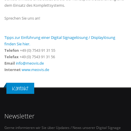
dem Einsatz des Komplettsystems.
Sprechen Sie uns an!
Tipps zur Einführung einer Digital Signagelösung / Displaylösung
finden Sie hier.
Telefon
+49 (0) 7543 91 31 55
Telefax
+49 (0) 7543 91 31 56
Email
info@meovis.de
Internet
www.meovis.de
Kontakt
Newsletter
Gerne informieren wir Sie über Updates / News unserer Digital Signage