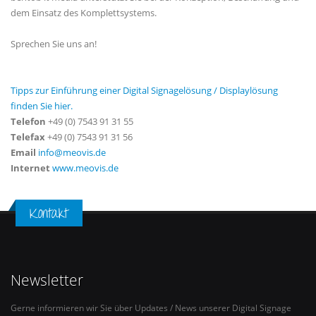
dem Einsatz des Komplettsystems.
Sprechen Sie uns an!
Tipps zur Einführung einer Digital Signagelösung / Displaylösung
finden Sie hier.
Telefon
+49 (0) 7543 91 31 55
Telefax
+49 (0) 7543 91 31 56
Email
info@meovis.de
Internet
www.meovis.de
Kontakt
Newsletter
Gerne informieren wir Sie über Updates / News unserer Digital Signage