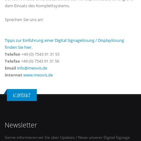
dem Einsatz des Komplettsystems.
Sprechen Sie uns an!
Tipps zur Einführung einer Digital Signagelösung / Displaylösung
finden Sie hier.
Telefon
+49 (0) 7543 91 31 55
Telefax
+49 (0) 7543 91 31 56
Email
info@meovis.de
Internet
www.meovis.de
Kontakt
Newsletter
Gerne informieren wir Sie über Updates / News unserer Digital Signage