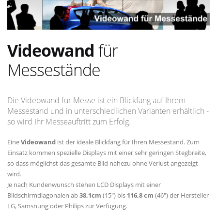
Videowand
für
Messestände
Die Videowand für Messe ist ein Blickfang auf Ihrem
Messestand und in unterschiedlichen Varianten erhältlich -
so wird Ihr Messeauftritt zum Erfolg.
Eine
Videowand
ist der ideale Blickfang für Ihren Messestand. Zum
Einsatz kommen spezielle Displays mit einer sehr geringen Stegbreite,
so dass möglichst das gesamte Bild nahezu ohne Verlust angezeigt
wird.
Je nach Kundenwunsch stehen LCD Displays mit einer
Bildschirmdiagonalen ab
38,1cm
(15") bis
116,8 cm
(46") der Hersteller
LG, Samsnung oder Philips zur Verfügung.