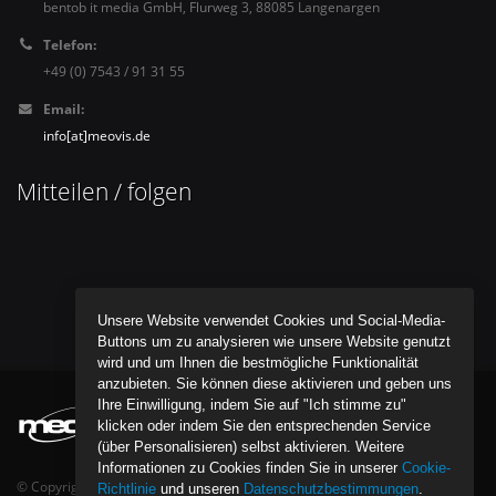
bentob it media GmbH, Flurweg 3, 88085 Langenargen
Telefon:
+49 (0) 7543 / 91 31 55
Email:
info[at]meovis.de
Mitteilen / folgen
Unsere Website verwendet Cookies und Social-Media-
Buttons um zu analysieren wie unsere Website genutzt
wird und um Ihnen die bestmögliche Funktionalität
anzubieten. Sie können diese aktivieren und geben uns
Ihre Einwilligung, indem Sie auf "Ich stimme zu"
klicken oder indem Sie den entsprechenden Service
(über Personalisieren) selbst aktivieren. Weitere
Informationen zu Cookies finden Sie in unserer
Cookie-
© Copyright bentob it media GmbH - All Rights Reserved.
Richtlinie
und unseren
Datenschutzbestimmungen
.