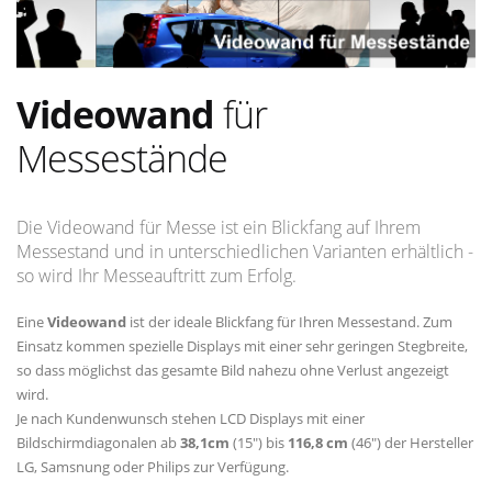
Videowand
für
Messestände
Die Videowand für Messe ist ein Blickfang auf Ihrem
Messestand und in unterschiedlichen Varianten erhältlich -
so wird Ihr Messeauftritt zum Erfolg.
Eine
Videowand
ist der ideale Blickfang für Ihren Messestand. Zum
Einsatz kommen spezielle Displays mit einer sehr geringen Stegbreite,
so dass möglichst das gesamte Bild nahezu ohne Verlust angezeigt
wird.
Je nach Kundenwunsch stehen LCD Displays mit einer
Bildschirmdiagonalen ab
38,1cm
(15") bis
116,8 cm
(46") der Hersteller
LG, Samsnung oder Philips zur Verfügung.