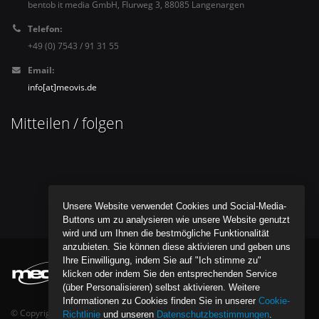
bentob it media GmbH, Flurweg 3, 88085 Langenargen
Telefon:
+49 (0) 7543 / 91 31 55
Email:
info[at]meovis.de
Mitteilen / folgen
Unsere Website verwendet Cookies und Social-Media-
Buttons um zu analysieren wie unsere Website genutzt
wird und um Ihnen die bestmögliche Funktionalität
anzubieten. Sie können diese aktivieren und geben uns
Ihre Einwilligung, indem Sie auf "Ich stimme zu"
klicken oder indem Sie den entsprechenden Service
(über Personalisieren) selbst aktivieren. Weitere
Informationen zu Cookies finden Sie in unserer
Cookie-
© Copyright bentob it media GmbH - All Rights Reserved.
Richtlinie
und unseren
Datenschutzbestimmungen
.