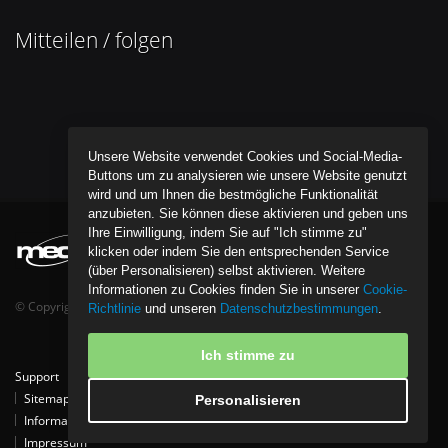
Mitteilen / folgen
Unsere Website verwendet Cookies und Social-Media-
Buttons um zu analysieren wie unsere Website genutzt
wird und um Ihnen die bestmögliche Funktionalität
anzubieten. Sie können diese aktivieren und geben uns
Ihre Einwilligung, indem Sie auf "Ich stimme zu"
klicken oder indem Sie den entsprechenden Service
(über Personalisieren) selbst aktivieren. Weitere
Informationen zu Cookies finden Sie in unserer
Cookie-
© Copyright bentob it media GmbH - All Rights Reserved.
Richtlinie
und unseren
Datenschutzbestimmungen
.
Ich stimme zu
Support
Tipps
Kontakt
Partner
Download
Referenzen
Sitemap
Datenschutzpolice
Cookie-Richtlinie
Personalisieren
Informationen zur Entsorgung von Elektro- und Elektronikgeräten
Impressum