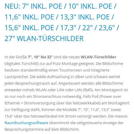
NEU: 7" INKL. POE / 10" INKL. POE /
11,6" INKL. POE / 13,3" INKL. POE /
15,6" INKL. POE / 17,3" / 22" / 23,6" /
27" WLAN-TÜRSCHILDER
In der Größe
7",
10" bis 32"
sind die neuen
WLAN-Türschilder
(digitales Türschild) zur auf Putz Montage geeignet. Die Bildschirme
besitzen standardmäßig einen Touchscreen und integrierte
Lautsprecher. Die edele Aufmachung in silber und schwarz wertet
jeden Besprechungsraum auf. Angesteuert werden alle Bildschirme
entweder mittels WLAN oder LAN oder LAN (RJ45). Am Montageort ist
so nur noch ein Stromanschluss notwendig. Falls PoE (Power over
Ethernet = Stromversorgung über das Netzwerkkabel) am Montageort
zur Verfügung steht, können die Modelle 7", 10", 11,6", 13,3" sowie
15,6" über das Netzwerkkabel mit Strom versorgt werden. Die meovis
Raumbuchungssoftware
übernimmt die zeitgesteuerte Anzeige der
Besprechungstermine auf dem Bildschirm.