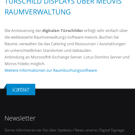
TÜRSCHILD DISPLAYS ÜBER MEOVIS
RAUMVERWALTUNG
Die Ansteuerung der
digitalen Türschilder
erfolgt sehr einfach über
die webbasierte Raumverwaltungs-Software meovis. Buchen Sie
Räume, verwalten Sie das Catering und Ressourcen / Ausstattungen
an unterschiedlichen Standorten und Gebäuden.
Anbindung an Microsoft® Exchange Server, Lotus Domino Server und
Micros Fidelio möglich.
Weitere Informationen zur Raumbuchungssoftware
Kontakt
Newsletter
Gerne informieren wir Sie über Updates / News unserer Digital Signage