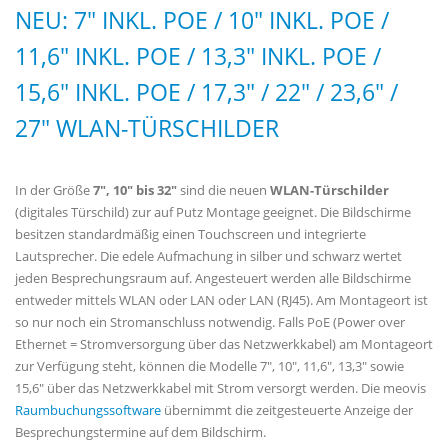
NEU: 7" INKL. POE / 10" INKL. POE /
11,6" INKL. POE / 13,3" INKL. POE /
15,6" INKL. POE / 17,3" / 22" / 23,6" /
27" WLAN-TÜRSCHILDER
In der Größe
7",
10" bis 32"
sind die neuen
WLAN-Türschilder
(digitales Türschild) zur auf Putz Montage geeignet. Die Bildschirme
besitzen standardmäßig einen Touchscreen und integrierte
Lautsprecher. Die edele Aufmachung in silber und schwarz wertet
jeden Besprechungsraum auf. Angesteuert werden alle Bildschirme
entweder mittels WLAN oder LAN oder LAN (RJ45). Am Montageort ist
so nur noch ein Stromanschluss notwendig. Falls PoE (Power over
Ethernet = Stromversorgung über das Netzwerkkabel) am Montageort
zur Verfügung steht, können die Modelle 7", 10", 11,6", 13,3" sowie
15,6" über das Netzwerkkabel mit Strom versorgt werden. Die meovis
Raumbuchungssoftware
übernimmt die zeitgesteuerte Anzeige der
Besprechungstermine auf dem Bildschirm.