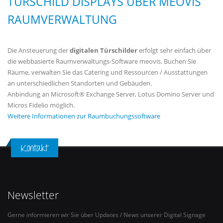
TÜRSCHILD DISPLAYS ÜBER MEOVIS
RAUMVERWALTUNG
Die Ansteuerung der
digitalen Türschilder
erfolgt sehr einfach über
die webbasierte Raumverwaltungs-Software meovis. Buchen Sie
Räume, verwalten Sie das Catering und Ressourcen / Ausstattungen
an unterschiedlichen Standorten und Gebäuden.
Anbindung an Microsoft® Exchange Server, Lotus Domino Server und
Micros Fidelio möglich.
Weitere Informationen zur Raumbuchungssoftware
Kontakt
Newsletter
Gerne informieren wir Sie über Updates / News unserer Digital Signage