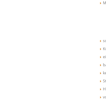
M
s
K
e
b
k
S
H
v