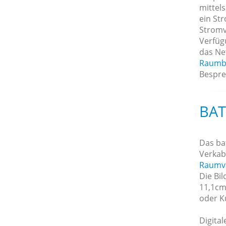
mittel
ein St
Stromv
Verfügu
das Ne
Raumb
Bespre
BAT
Das ba
Verkab
Raumv
Die Bil
11,1cm 
oder Ku
Digital