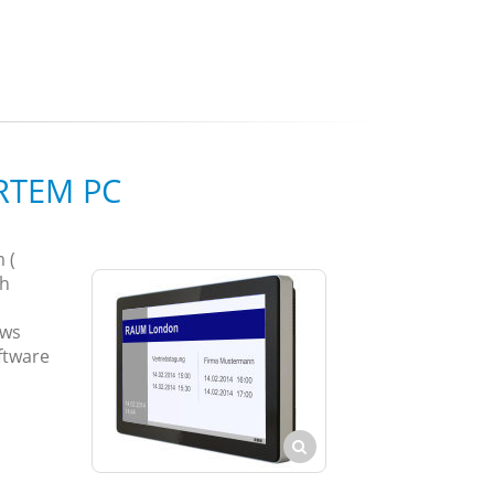
RTEM PC
 (
ch
ows
ftware