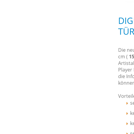
DIG
TÜR
Die ne
cm (
1
Artista
Player
die In
können
Vortei
s
k
k
s