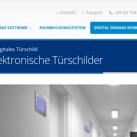
Kontakt
Support
+49 (0) 754
NAGE SOFTWARE
RAUMBUCHUNGSSYSTEM
DIGITAL SIGNAGE KO
gitales Türschild
lektronische Türschilder