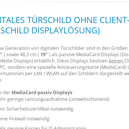
ITALES TÜRSCHILD OHNE CLIENT-
SCHILD DISPLAYLÖSUNG)
ue Generation von digitalen Türschilder sind in den Größen 
5"
) sowie 48,3 cm (
19"
) als passive MediaCard-Displays (Dis
Media Displays) erhältlich. Diese Displays besitzen
keinen
Cl
 PC, sondern eine spezielle Ansteuerungskarte (MediaCard) 
formationen per LAN / WLAN auf den Schildern dargestellt 
.
le der
MediaCard passiv Displays
:
ehr geringe Leistungsaufnahme (umweltschonend)
ein Sicherheitszertifikat notwendig
eine Firewall notwendig
ehr geringe Kosten für IT-Administration