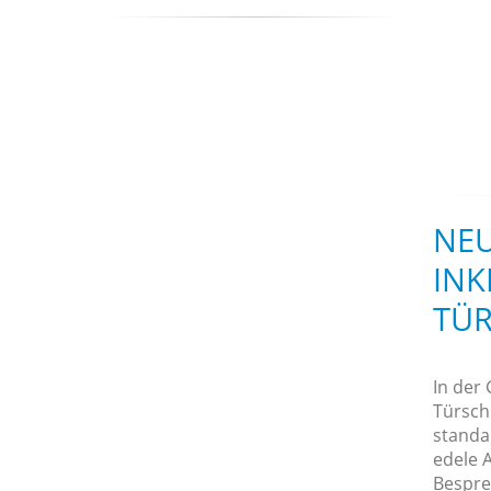
NEU
INKL
TÜR
In der
Türschi
standa
edele 
Bespre