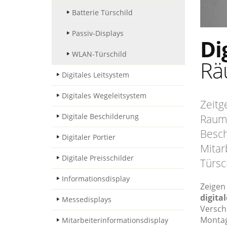
Batterie Türschild
Passiv-Displays
Di
WLAN-Türschild
Rä
Digitales Leitsystem
Digitales Wegeleitsystem
Zeitg
Digitale Beschilderung
Raumb
Besch
Digitaler Portier
Mitar
Digitale Preisschilder
Türsc
Informationsdisplay
Zeigen
digita
Messedisplays
Versch
Montag
Mitarbeiterinformationsdisplay