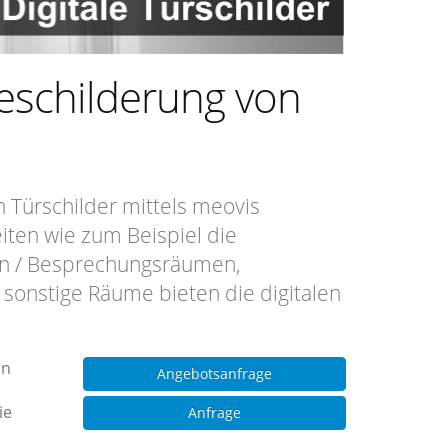
eschilderung von
n Türschilder mittels meovis
ten wie zum Beispiel die
n / Besprechungsräumen,
sonstige Räume bieten die digitalen
en
Angebotsanfrage
ie
Anfrage