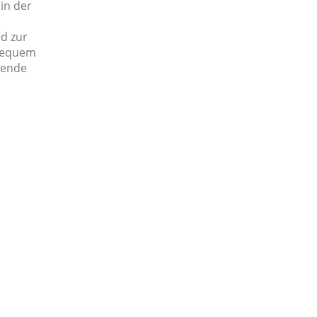
in der
d zur
 bequem
hende