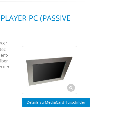
PLAYER PC (PASSIVE
38,1
tec
ient-
über
werden
Details zu MediaCard Türschilder