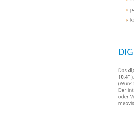
p
k
DIG
Das
di
10,4"
)
(Wunsc
Der in
oder V
meovis