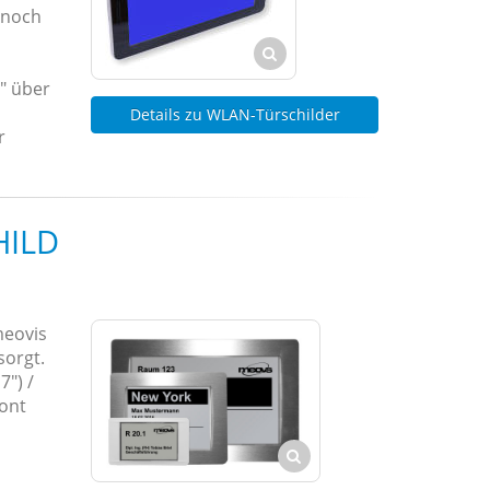
 noch
6" über
Details zu WLAN-Türschilder
r
HILD
meovis
sorgt.
7") /
ront