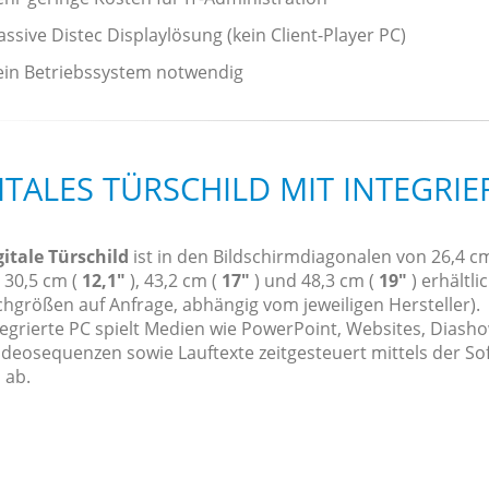
assive Distec Displaylösung (kein Client-Player PC)
ein Betriebssystem notwendig
ITALES TÜRSCHILD MIT INTEGRIE
gitale Türschild
ist in den Bildschirmdiagonalen von 26,4 cm
, 30,5 cm (
12,1"
), 43,2 cm (
17"
) und 48,3 cm (
19"
) erhältli
hgrößen auf Anfrage, abhängig vom jeweiligen Hersteller).
tegrierte PC spielt Medien wie PowerPoint, Websites, Diash
ideosequenzen sowie Lauftexte zeitgesteuert mittels der So
 ab.