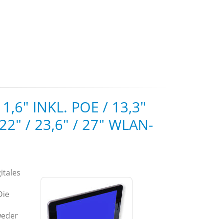
11,6" INKL. POE / 13,3"
 22" / 23,6" / 27" WLAN-
itales
Die
weder