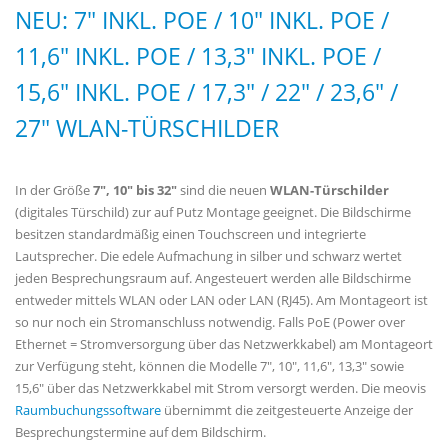
NEU: 7" INKL. POE / 10" INKL. POE /
11,6" INKL. POE / 13,3" INKL. POE /
15,6" INKL. POE / 17,3" / 22" / 23,6" /
27" WLAN-TÜRSCHILDER
In der Größe
7",
10" bis 32"
sind die neuen
WLAN-Türschilder
(digitales Türschild) zur auf Putz Montage geeignet. Die Bildschirme
besitzen standardmäßig einen Touchscreen und integrierte
Lautsprecher. Die edele Aufmachung in silber und schwarz wertet
jeden Besprechungsraum auf. Angesteuert werden alle Bildschirme
entweder mittels WLAN oder LAN oder LAN (RJ45). Am Montageort ist
so nur noch ein Stromanschluss notwendig. Falls PoE (Power over
Ethernet = Stromversorgung über das Netzwerkkabel) am Montageort
zur Verfügung steht, können die Modelle 7", 10", 11,6", 13,3" sowie
15,6" über das Netzwerkkabel mit Strom versorgt werden. Die meovis
Raumbuchungssoftware
übernimmt die zeitgesteuerte Anzeige der
Besprechungstermine auf dem Bildschirm.