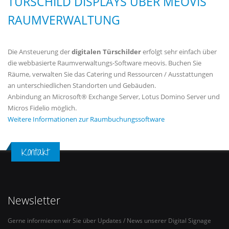
TÜRSCHILD DISPLAYS ÜBER MEOVIS
RAUMVERWALTUNG
Die Ansteuerung der
digitalen Türschilder
erfolgt sehr einfach über
die webbasierte Raumverwaltungs-Software meovis. Buchen Sie
Räume, verwalten Sie das Catering und Ressourcen / Ausstattungen
an unterschiedlichen Standorten und Gebäuden.
Anbindung an Microsoft® Exchange Server, Lotus Domino Server und
Micros Fidelio möglich.
Weitere Informationen zur Raumbuchungssoftware
Kontakt
Newsletter
Gerne informieren wir Sie über Updates / News unserer Digital Signage