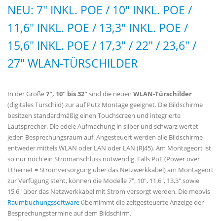
NEU: 7" INKL. POE / 10" INKL. POE /
11,6" INKL. POE / 13,3" INKL. POE /
15,6" INKL. POE / 17,3" / 22" / 23,6" /
27" WLAN-TÜRSCHILDER
In der Größe
7",
10" bis 32"
sind die neuen
WLAN-Türschilder
(digitales Türschild) zur auf Putz Montage geeignet. Die Bildschirme
besitzen standardmäßig einen Touchscreen und integrierte
Lautsprecher. Die edele Aufmachung in silber und schwarz wertet
jeden Besprechungsraum auf. Angesteuert werden alle Bildschirme
entweder mittels WLAN oder LAN oder LAN (RJ45). Am Montageort ist
so nur noch ein Stromanschluss notwendig. Falls PoE (Power over
Ethernet = Stromversorgung über das Netzwerkkabel) am Montageort
zur Verfügung steht, können die Modelle 7", 10", 11,6", 13,3" sowie
15,6" über das Netzwerkkabel mit Strom versorgt werden. Die meovis
Raumbuchungssoftware
übernimmt die zeitgesteuerte Anzeige der
Besprechungstermine auf dem Bildschirm.