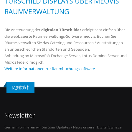
TÜRSCHILD DISPLAYS ÜBER MEOVIS
RAUMVERWALTUNG
Die Ansteuerung der
digitalen Türschilder
erfolgt sehr einfach über
die webbasierte Raumverwaltungs-Software meovis. Buchen Sie
Räume, verwalten Sie das Catering und Ressourcen / Ausstattungen
an unterschiedlichen Standorten und Gebäuden.
Anbindung an Microsoft® Exchange Server, Lotus Domino Server und
Micros Fidelio möglich.
Weitere Informationen zur Raumbuchungssoftware
Kontakt
Newsletter
Gerne informieren wir Sie über Updates / News unserer Digital Signage