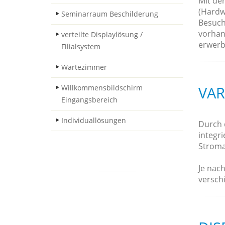
Mit de
(Hardw
Seminarraum Beschilderung
Besuch
vorhan
verteilte Displaylösung /
erwerb
Filialsystem
Wartezimmer
Willkommensbildschirm
VAR
Eingangsbereich
Individuallösungen
Durch 
integr
Stroma
Je nac
versch