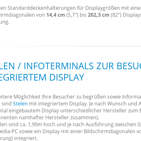
hen Standarddeckenhalterungen für Displaygrößen mit eine
hirmdiagonalen von
14,4 cm
(5,7") bis
202,3 cm
(82") Display
ung.
LEN / INFOTERMINALS ZUR BESU
GRIERTEM DISPLAY
eitere Möglichkeit Ihre Besucher zu begrüßen sowie Informa
, sind
Stelen
mit integriertem Display. Je nach Wunsch und 
ntal eingebautem Display unterschiedlicher Hersteller zum E
enten namhafter Hersteller zusammen).
len sind ca. 1,90m hoch und je nach Ausführung zwischen 0,5
edia-PC sowie ein Display mit einer Bildschirmdiagonalen 
ung) integriert.