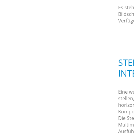
Es ste
Bildsc
Verfüg
STE
NTE
Eine w
stellen
horizo
Kompon
Die Ste
Multim
Ausführ