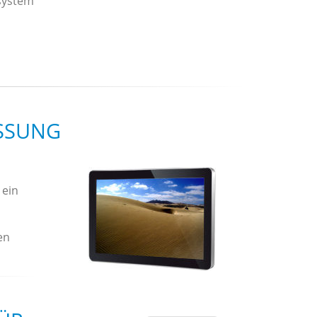
system
SSUNG
 ein
en