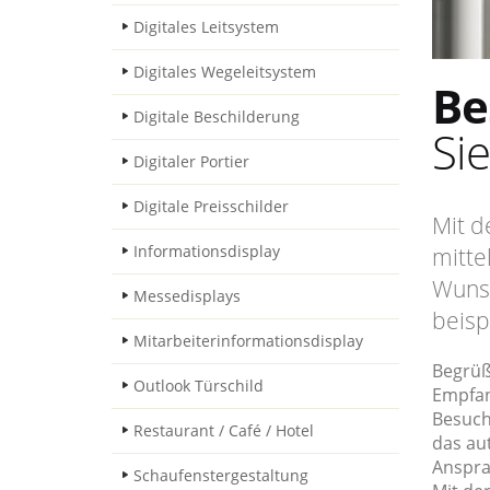
Digitales Leitsystem
Digitales Wegeleitsystem
Be
Digitale Beschilderung
Si
Digitaler Portier
Digitale Preisschilder
Mit d
Informationsdisplay
mitte
Wunsc
Messedisplays
beisp
Mitarbeiterinformationsdisplay
Begrüße
Outlook Türschild
Empfan
Besuche
Restaurant / Café / Hotel
das au
Anspra
Schaufenstergestaltung