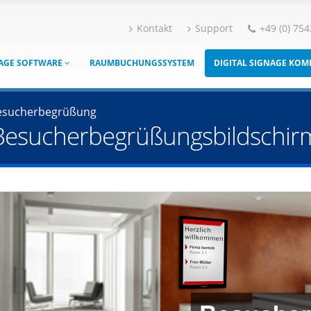
Kontakt
Support
+49 (0) 754
NAGE SOFTWARE
RAUMBUCHUNGSSYSTEM
DIGITAL SIGNAGE KO
esucherbegrüßung
Besucherbegrüßungsbildschirm