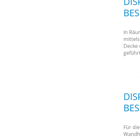
DIS
BE
In Räu
mittels
Decke 
geführt
DIS
BE
Für di
Wandha