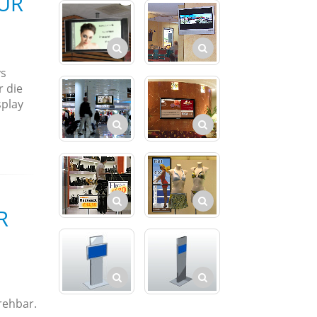
ÜR
ys
r die
play
R
rehbar.