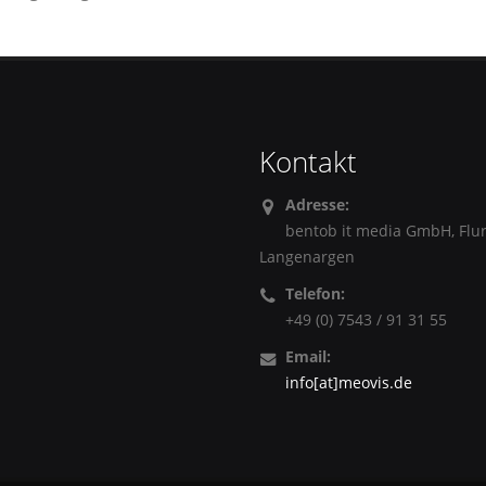
Kontakt
Adresse:
bentob it media GmbH, Flu
Langenargen
Telefon:
+49 (0) 7543 / 91 31 55
Email:
info[at]meovis.de