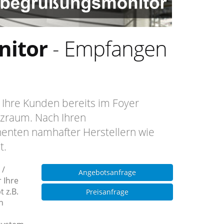
itor
- Empfangen
hre Kunden bereits im Foyer
nzraum. Nach Ihren
ten namhafter Herstellern wie
t.
 /
Angebotsanfrage
 Ihre
 z.B.
Preisanfrage
n