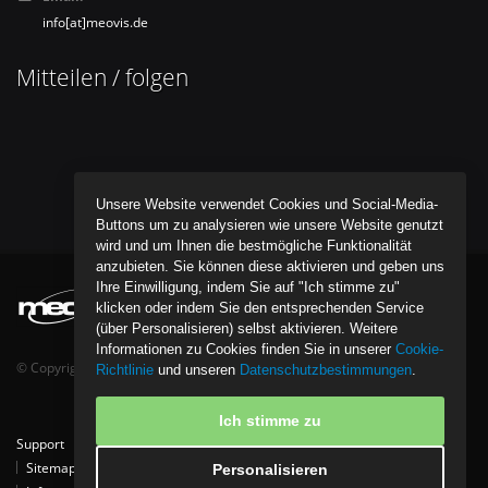
info[at]meovis.de
Mitteilen / folgen
Unsere Website verwendet Cookies und Social-Media-
Buttons um zu analysieren wie unsere Website genutzt
wird und um Ihnen die bestmögliche Funktionalität
anzubieten. Sie können diese aktivieren und geben uns
Ihre Einwilligung, indem Sie auf "Ich stimme zu"
klicken oder indem Sie den entsprechenden Service
(über Personalisieren) selbst aktivieren. Weitere
Informationen zu Cookies finden Sie in unserer
Cookie-
© Copyright bentob it media GmbH - All Rights Reserved.
Richtlinie
und unseren
Datenschutzbestimmungen
.
Ich stimme zu
Support
Tipps
Kontakt
Partner
Download
Referenzen
Sitemap
Datenschutzpolice
Cookie-Richtlinie
Personalisieren