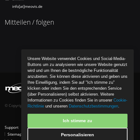
info[at]meovis.de
Mitteilen / folgen
Unsere Website verwendet Cookies und Social-Media-
Buttons um zu analysieren wie unsere Website genutzt
wird und um Ihnen die bestmögliche Funktionalität
anzubieten. Sie können diese aktivieren und geben uns
Ihre Einwilligung, indem Sie auf "Ich stimme zu"
klicken oder indem Sie den entsprechenden Service
(über Personalisieren) selbst aktivieren. Weitere
Informationen zu Cookies finden Sie in unserer
Cookie-
© Copyright bentob it media GmbH - All Rights Reserved.
Richtlinie
und unseren
Datenschutzbestimmungen
.
Ich stimme zu
Support
Tipps
Kontakt
Partner
Download
Referenzen
Sitemap
Datenschutzpolice
Cookie-Richtlinie
Personalisieren