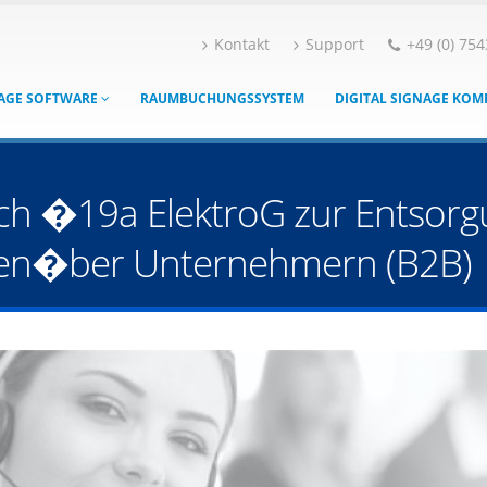
Kontakt
Support
+49 (0) 754
NAGE SOFTWARE
RAUMBUCHUNGSSYSTEM
DIGITAL SIGNAGE KO
h �19a ElektroG zur Entsorgu
gen�ber Unternehmern (B2B)