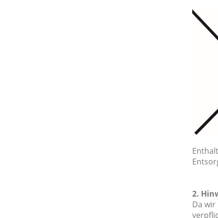
Enthal
Entsor
2. Hin
Da wir 
verpfli