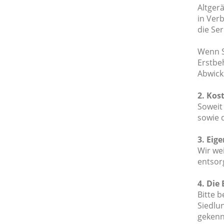
Altgerä
in Ver
die Se
Wenn Si
Erstbe
Abwick
2. Kos
Soweit
sowie 
3. Eig
Wir we
entsor
4. Die
Bitte b
Siedlu
gekenn