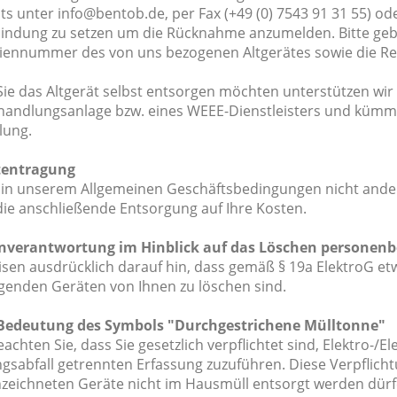
ts unter info@bentob.de, per Fax (+49 (0) 7543 91 31 55) ode
bindung zu setzen um die Rücknahme anzumelden. Bitte geb
riennummer des von uns bezogenen Altgerätes sowie die 
e das Altgerät selbst entsorgen möchten unterstützen wir Si
handlungsanlage bzw. eines WEEE-Dienstleisters und kümm
lung.
tentragung
 in unserem Allgemeinen Geschäftsbedingungen nicht anders
die anschließende Entsorgung auf Ihre Kosten.
enverantwortung im Hinblick auf das Löschen personen
isen ausdrücklich darauf hin, dass gemäß § 19a ElektroG e
genden Geräten von Ihnen zu löschen sind.
 Bedeutung des Symbols "Durchgestrichene Mülltonne"
eachten Sie, dass Sie gesetzlich verpflichtet sind, Elektro-/
ngsabfall getrennten Erfassung zuzuführen. Diese Verpflich
zeichneten Geräte nicht im Hausmüll entsorgt werden dürf