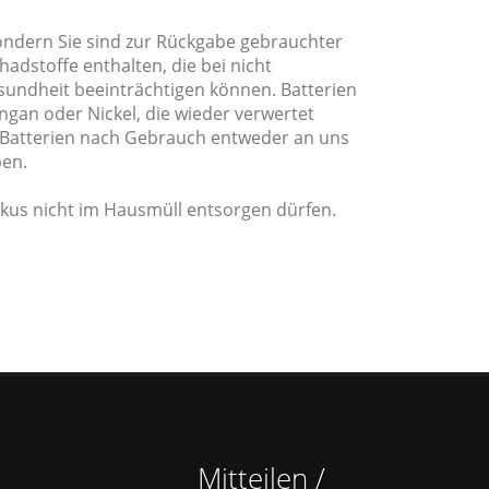
ondern Sie sind zur Rückgabe gebrauchter
hadstoffe enthalten, die bei nicht
undheit beeinträchtigen können. Batterien
ngan oder Nickel, die wieder verwertet
 Batterien nach Gebrauch entweder an uns
ben.
kkus nicht im Hausmüll entsorgen dürfen.
Mitteilen /