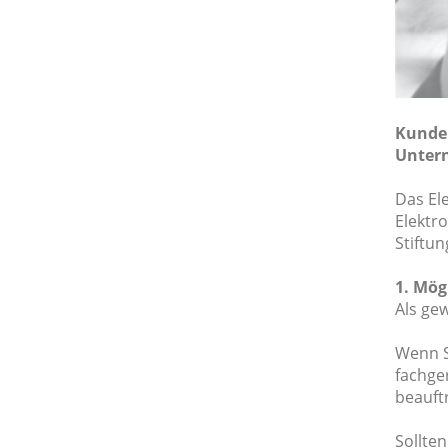
Kunden
Unter
Das El
Elektr
Stiftun
1. Mög
Als ge
Wenn S
fachge
beauft
Sollten