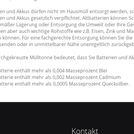
ien und Akkus dürfen nicht im Hausmüll entsorgt werden, s
en und Akkus gesetzlich verpflichtet. Altbatterien können Sc
mäßer Lagerung oder Entsorgung die Umwelt oder Ihre Ges
en aber auch wichtige Rohstoffe wie z.B. Eisen, Zink und Ma
 können. Für eine fachgerechte Entsorgung können Sie die
senden oder in unmittelbarer Nähe unentgeltlich zurückge
rchgekreuzte Mülltonne bedeutet, dass Sie Batterien und A
tterie enthält mehr als 0,004 Masseprozent Blei
atterie enthält mehr als 0,002 Masseprozent Cadmium
atterie enthält mehr als 0,0005 Masseprozent Quecksilber.
Kontakt