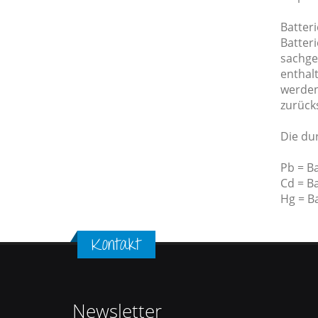
Batter
Batteri
sachge
enthalt
werden
zurück
Die du
Pb = Ba
Cd = B
Hg = B
Kontakt
Newsletter