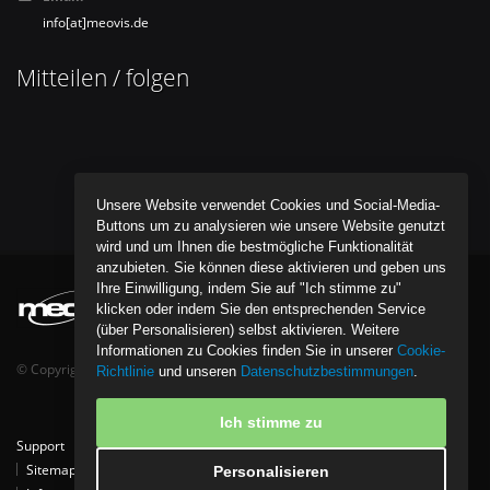
info[at]meovis.de
Mitteilen / folgen
Unsere Website verwendet Cookies und Social-Media-
Buttons um zu analysieren wie unsere Website genutzt
wird und um Ihnen die bestmögliche Funktionalität
anzubieten. Sie können diese aktivieren und geben uns
Ihre Einwilligung, indem Sie auf "Ich stimme zu"
klicken oder indem Sie den entsprechenden Service
(über Personalisieren) selbst aktivieren. Weitere
Informationen zu Cookies finden Sie in unserer
Cookie-
© Copyright bentob it media GmbH - All Rights Reserved.
Richtlinie
und unseren
Datenschutzbestimmungen
.
Ich stimme zu
Support
Tipps
Kontakt
Partner
Download
Referenzen
Sitemap
Datenschutzpolice
Cookie-Richtlinie
Personalisieren