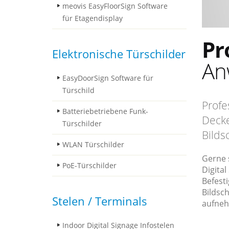
meovis EasyFloorSign Software
für Etagendisplay
Pr
Elektronische Türschilder
An
EasyDoorSign Software für
Türschild
Profe
Batteriebetriebene Funk-
Decke
Türschilder
Bilds
WLAN Türschilder
Gerne 
PoE-Türschilder
Digita
Befest
Bildsch
Stelen / Terminals
aufne
Indoor Digital Signage Infostelen