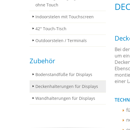
DEC
ohne Touch
Indoorstelen mit Touchscreen
42'' Touch-Tisch
Deck
Outdoorstelen / Terminals
Bei de
um ein
Zubehör
Decken
Ebenso
Bodenstandfüße für Displays
montie
einer L
Deckenhalterungen für Displays
Wandhalterungen für Displays
TECHN
f
n
o