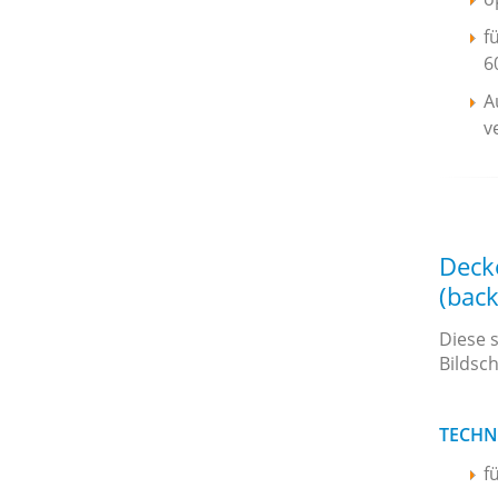
f
6
A
v
Deck
(bac
Diese 
Bildsc
TECHN
f