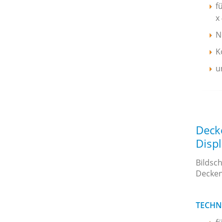
f
x
N
K
u
Decke
Disp
Bildsc
Decken
TECHN