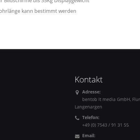
ür Bildschirme bis 35Kg Displaygewicht
ohrlänge kann bestimmt werden
Kontakt
Adresse:
bentob it media GmbH, Flu
Langenargen
Telefon:
+49 (0) 7543 / 91 31 55
Email: