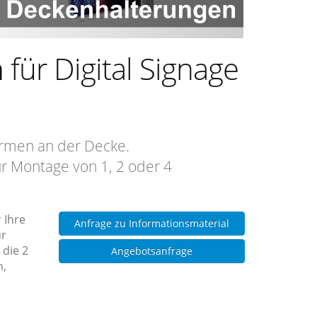
n
für Digital Signage
irmen an der Decke.
r Montage von 1, 2 oder 4
 Ihre
Anfrage zu Informationsmaterial
ur
 die 2
Angebotsanfrage
n,