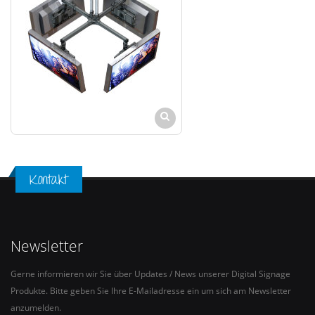
Kontakt
Newsletter
Gerne informieren wir Sie über Updates / News unserer Digital Signage
Produkte. Bitte geben Sie Ihre E-Mailadresse ein um sich am Newsletter
anzumelden.