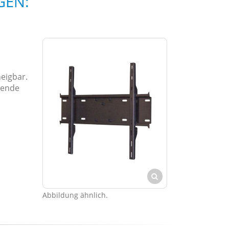
GEN:
neigbar.
sende
Abbildung ähnlich.