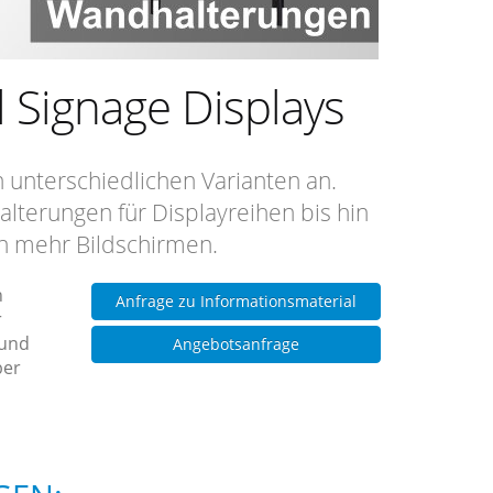
 Signage Displays
 unterschiedlichen Varianten an.
lterungen für Displayreihen bis hin
ch mehr Bildschirmen.
n
Anfrage zu Informationsmaterial
r
 und
Angebotsanfrage
ber