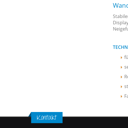
Wand
Stabil
Displa
Neigef
TECHN
f
s
R
s
F
Kontakt