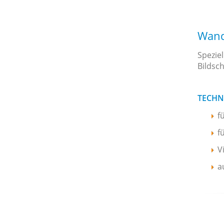
Wand
Spezie
Bildsc
TECHN
f
f
V
a