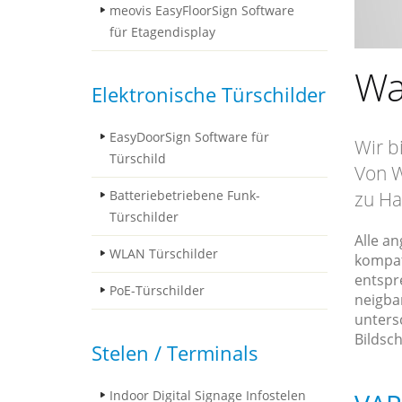
meovis EasyFloorSign Software
für Etagendisplay
Wa
Elektronische Türschilder
EasyDoorSign Software für
Wir b
Türschild
Von W
Batteriebetriebene Funk-
zu Ha
Türschilder
Alle a
WLAN Türschilder
kompat
entspr
PoE-Türschilder
neigba
unters
Bildsc
Stelen / Terminals
Indoor Digital Signage Infostelen