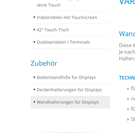
VAR
ohne Touch
Indoorstelen mit Touchscreen
42'' Touch-Tisch
Wand
Outdoorstelen / Terminals
Diese W
Je nac
Halter
Zubehör
Bodenstandfüße für Displays
TECHN
f
Deckenhalterungen für Displays
n
Wandhalterungen für Displays
f
S