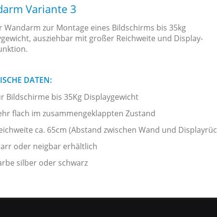
arm Variante 3
er Wandarm zur Montage eines Bildschirms bis 35kg
ygewicht, ausziehbar mit großer Reichweite und Display-
unktion.
ISCHE DATEN:
ür Bildschirme bis 35Kg Displaygewicht
ehr flach im zusammengeklappten Zustand
eichweite ca. 65cm (Abstand zwischen Wand und Displayrüc
tarr oder neigbar erhältlich
arbe silber oder schwarz