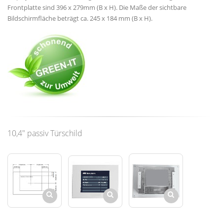
Frontplatte sind 396 x 279mm (B x H). Die Maße der sichtbare
Bildschirmfläche beträgt ca. 245 x 184 mm (B x H).
10,4" passiv Türschild