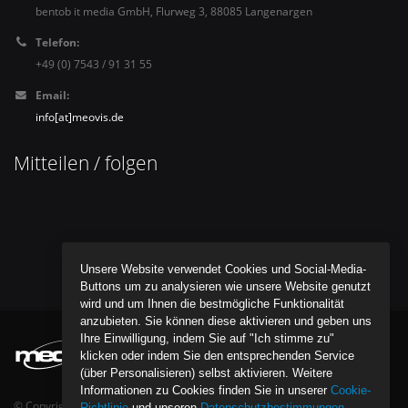
bentob it media GmbH, Flurweg 3, 88085 Langenargen
Telefon:
+49 (0) 7543 / 91 31 55
Email:
info[at]meovis.de
Mitteilen / folgen
Unsere Website verwendet Cookies und Social-Media-
Buttons um zu analysieren wie unsere Website genutzt
wird und um Ihnen die bestmögliche Funktionalität
anzubieten. Sie können diese aktivieren und geben uns
Ihre Einwilligung, indem Sie auf "Ich stimme zu"
klicken oder indem Sie den entsprechenden Service
(über Personalisieren) selbst aktivieren. Weitere
Informationen zu Cookies finden Sie in unserer
Cookie-
© Copyright bentob it media GmbH - All Rights Reserved.
Richtlinie
und unseren
Datenschutzbestimmungen
.