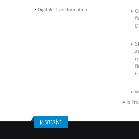
Digitale Transformation
O
f
D
S
a
m
B
G
w
Alle Pr
Kontakt