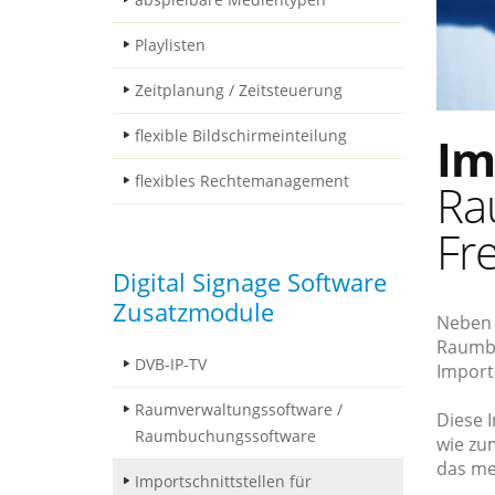
Playlisten
Zeitplanung / Zeitsteuerung
flexible Bildschirmeinteilung
Im
flexibles Rechtemanagement
Ra
Fr
Digital Signage Software
Zusatzmodule
Neben 
Raumbu
DVB-IP-TV
Imports
Raumverwaltungssoftware /
Diese 
Raumbuchungssoftware
wie zu
das me
Importschnittstellen für