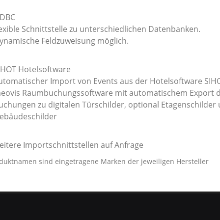
DBC
lexible Schnittstelle zu unterschiedlichen Datenbanken.
ynamische Feldzuweisung möglich.
IHOT Hotelsoftware
utomatischer Import von Events aus der Hotelsoftware SIHO
eovis Raumbuchungssoftware mit automatischem Export 
uchungen zu digitalen Türschilder, optional Etagenschilder
ebäudeschilder
eitere Importschnittstellen auf Anfrage
oduktnamen sind eingetragene Marken der jeweiligen Hersteller