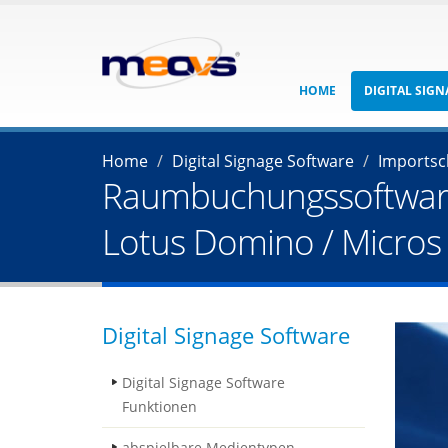
HOME
DIGITAL SIG
Home
Digital Signage Software
Importsc
Raumbuchungssoftware m
Lotus Domino / Micros 
Digital Signage Software
Digital Signage Software
Funktionen
abspielbare Medientypen