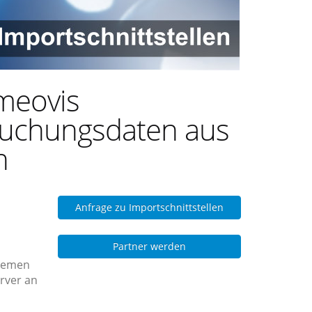
meovis
uchungsdaten aus
n
Anfrage zu Importschnittstellen
Partner werden
stemen
rver an