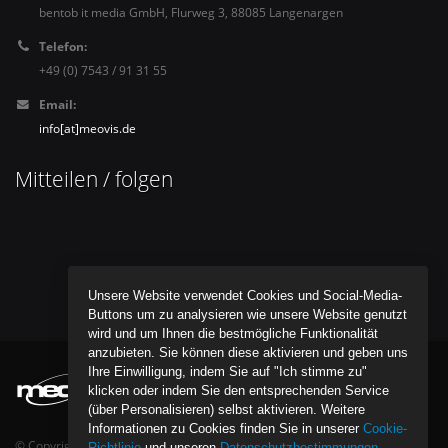
bentob it media GmbH, Flurweg 3, 88085 Langenargen
Telefon:
+49 (0) 7543 / 91 31 55
Email:
info[at]meovis.de
Mitteilen / folgen
Unsere Website verwendet Cookies und Social-Media-
Buttons um zu analysieren wie unsere Website genutzt
wird und um Ihnen die bestmögliche Funktionalität
anzubieten. Sie können diese aktivieren und geben uns
Ihre Einwilligung, indem Sie auf "Ich stimme zu"
klicken oder indem Sie den entsprechenden Service
(über Personalisieren) selbst aktivieren. Weitere
Informationen zu Cookies finden Sie in unserer
Cookie-
© Copyright bentob it media GmbH - All Rights Reserved.
Richtlinie
und unseren
Datenschutzbestimmungen
.