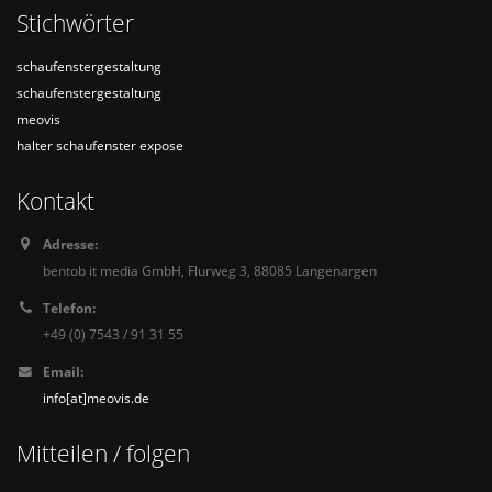
Stichwörter
schaufenstergestaltung
schaufenstergestaltung
meovis
halter schaufenster expose
Kontakt
Adresse:
bentob it media GmbH, Flurweg 3, 88085 Langenargen
Telefon:
+49 (0) 7543 / 91 31 55
Email:
info[at]meovis.de
Mitteilen / folgen