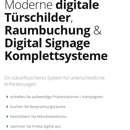
Moderne
digitale
Türschilder
,
Raumbuchung
&
Digital Signage
Komplettsysteme
Ein zukunftssicheres System für unterschiedliche
Anforderungen:
erstellen Sie aufwendige Präsentationen / Kampagnen
buchen Sie Besprechungsräume
beschildern Sie Mitarbeiterbüros
zeichnen Sie Preise digital aus