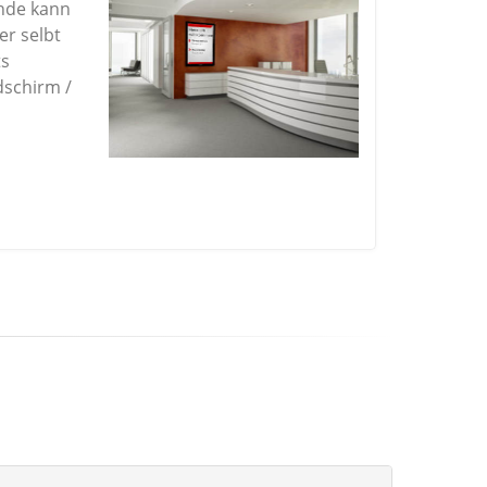
unde kann
er selbt
ts
dschirm /