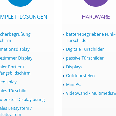
MPLETTLÖSUNGEN
HARDWARE
cherbegrüßung
batteriebegriebene Funk-
schirm
Türschilder
rmationsdisplay
Digitale Türschilder
ezimmer Display
passive Türschilder
aler Portier /
Displays
angsbildschirm
Outdoorstelen
edisplay
Mini-PC
ales Türschild
Videowand / Multimedia
ufenster Displaylösung
ales Leitsystem /
leitsystem