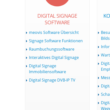
DIGITAL SIGNAGE
KO
SOFTWARE
meovis Software Übersicht
Besu
Bild
Signage Software Funktionen
Info
Raumbuchungssoftware
Wart
Interaktives Digital Signage
Digit
Digital Signage
Empf
Immobiliensoftware
Mess
Digital Signage DVB-IP TV
Digit
Scha
Digit
Wege