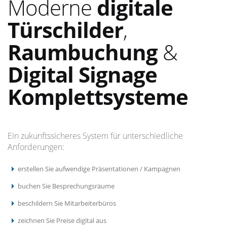
Moderne
digitale
Türschilder
,
Raumbuchung
&
Digital Signage
Komplettsysteme
Ein zukunftssicheres System für unterschiedliche
Anforderungen:
erstellen Sie aufwendige Präsentationen / Kampagnen
buchen Sie Besprechungsräume
beschildern Sie Mitarbeiterbüros
zeichnen Sie Preise digital aus