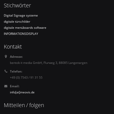
Stichwörter
Digital Signage systeme
digitale türschilder
digitale menüboards software
INFORMATIONSDISPLAY
Kontakt
Adresse:
bentob it media GmbH, Flurweg 3, 88085 Langenargen
Telefon:
+49 (0) 7543 / 91 31 55
Email:
info[at]meovis.de
Mitteilen / folgen