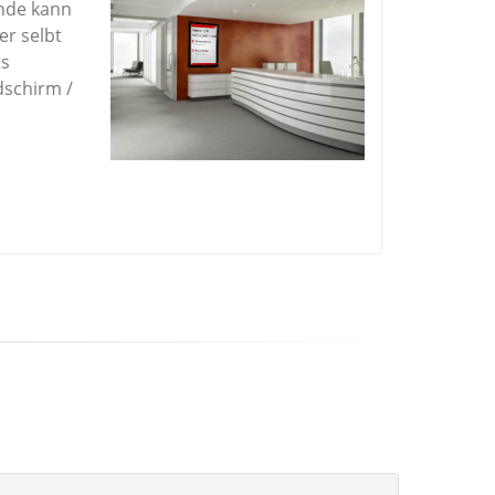
unde kann
er selbt
ts
dschirm /