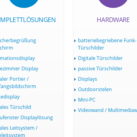
MPLETTLÖSUNGEN
HARDWARE
cherbegrüßung
batteriebegriebene Funk-
schirm
Türschilder
rmationsdisplay
Digitale Türschilder
ezimmer Display
passive Türschilder
aler Portier /
Displays
angsbildschirm
Outdoorstelen
edisplay
Mini-PC
ales Türschild
Videowand / Multimedia
ufenster Displaylösung
ales Leitsystem /
leitsystem