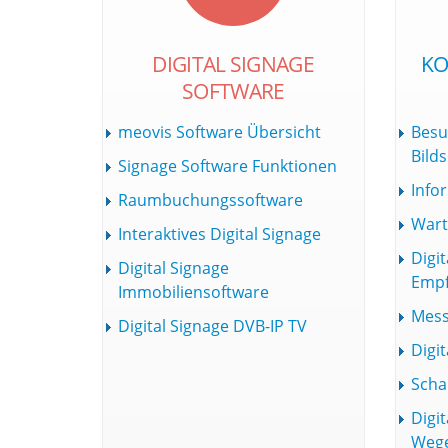
DIGITAL SIGNAGE
KO
SOFTWARE
meovis Software Übersicht
Besu
Bild
Signage Software Funktionen
Info
Raumbuchungssoftware
Wart
Interaktives Digital Signage
Digit
Digital Signage
Empf
Immobiliensoftware
Mess
Digital Signage DVB-IP TV
Digit
Scha
Digit
Wege